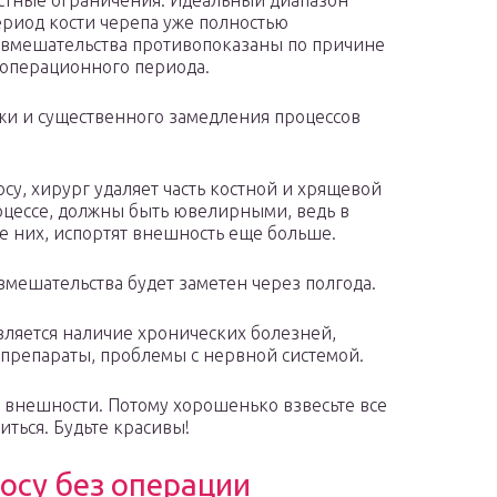
стные ограничения. Идеальный диапазон
период кости черепа уже полностью
е вмешательства противопоказаны по причине
топерационного периода.
ожи и существенного замедления процессов
су, хирург удаляет часть костной и хрящевой
роцессе, должны быть ювелирными, ведь в
е них, испортят внешность еще больше.
мешательства будет заметен через полгода.
ляется наличие хронических болезней,
препараты, проблемы с нервной системой.
» внешности. Потому хорошенько взвесьте все
виться. Будьте красивы!
носу без операции