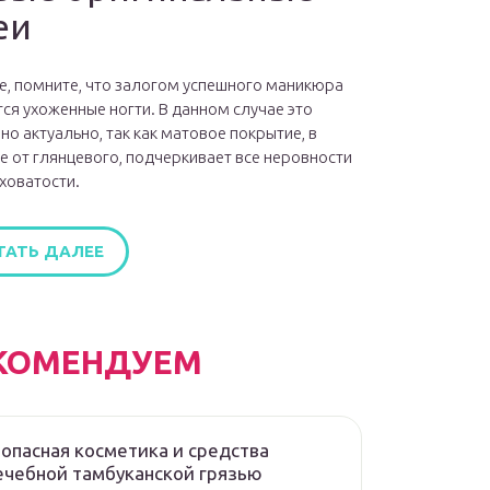
еи
е, помните, что залогом успешного маникюра
ся ухоженные ногти. В данном случае это
но актуально, так как матовое покрытие, в
е от глянцевого, подчеркивает все неровности
ховатости.
ТАТЬ ДАЛЕЕ
КОМЕНДУЕМ
опасная косметика и средства
ечебной тамбуканской грязью