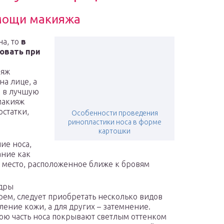
омощи макияжа
а, то
в
овать при
ияж
а лице, а
ы в лучшую
макияж
остатки,
Особенности проведения
ринопластики носа в форме
картошки
ие носа,
ание как
 место, расположенное ближе к бровям
удры
рем, следует приобретать несколько видов
ление кожи, а для других – затемнение.
юю часть носа покрывают светлым оттенком