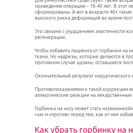
Для ринопластики существуют также возра
проведения операции – 18-40 лет. В этот 
сформированы. А вот в возрасте 40+ таки
высокого риска деформаций во время пос
Это связано с ухудшением эластичности к
регенерации.
Чтобы избавить пациента от горбинки на но
ткани. Но надрезы, которые делаются в п
противном случае шрамы, оставшиеся посл
Окончательный результат хирургического в
Противопоказаниями к такой коррекции яв
аллергические реакции на лекарственные 
Горбинка на носу может стать «изюминкой
«за» и «против» перед тем, как от нее изба
Как убрать горбинку на 