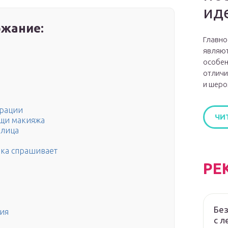
ид
жание:
Главно
являют
особен
отличи
и шеро
ерации
ЧИ
ощи макияжа
 лица
ка спрашивает
РЕ
Без
ния
с л