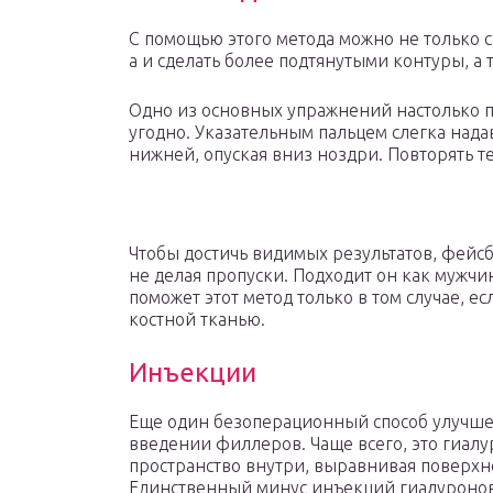
С помощью этого метода можно не только с
а и сделать более подтянутыми контуры, а 
Одно из основных упражнений настолько пр
угодно. Указательным пальцем слегка надав
нижней, опуская вниз ноздри. Повторять те
Чтобы достичь видимых результатов, фейс
не делая пропуски. Подходит он как мужчин
поможет этот метод только в том случае, е
костной тканью.
Инъекции
Еще один безоперационный способ улучшен
введении филлеров. Чаще всего, это гиалу
пространство внутри, выравнивая поверхно
Единственный минус инъекций гиалуронов