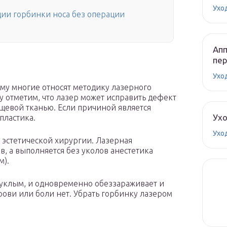
Ухо
ии горбинки носа без операции
Апп
пе
Ухо
тому многие относят методику лазерного
у
отметим, что лазер может исправить дефект
ящевой тканью. Если причиной является
Ух
пластика.
Ухо
эстетической хирургии. Лазерная
в, а выполняется без уколов анестетика
м).
пуклым, и одновременно обеззараживает и
рови или боли нет. Убрать горбинку лазером