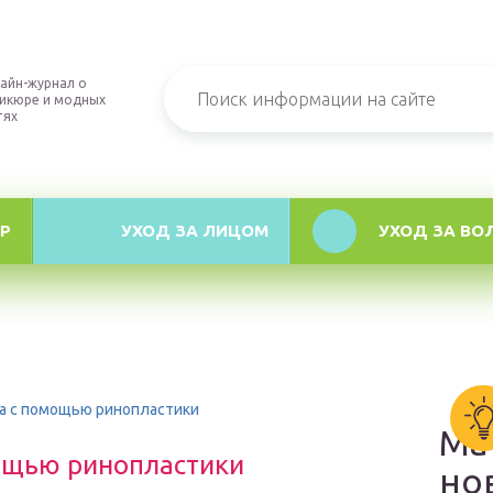
айн-журнал о
икюре и модных
тях
Р
УХОД ЗА ЛИЦОМ
УХОД ЗА ВО
са с помощью ринопластики
Ма
мощью ринопластики
но