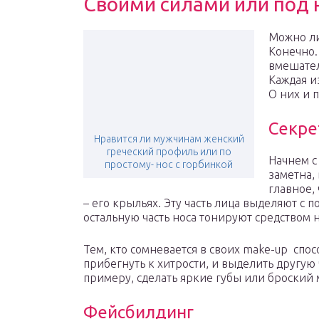
Своими силами или под 
Можно ли
Конечно.
вмешател
Каждая и
О них и 
Секре
Нравится ли мужчинам женский
греческий профиль или по
Начнем с
простому- нос с горбинкой
заметна,
главное,
– его крыльях. Эту часть лица выделяют с
остальную часть носа тонируют средством н
Тем, кто сомневается в своих make-up спо
прибегнуть к хитрости, и выделить другую 
примеру, сделать яркие губы или броский 
Фейсбилдинг