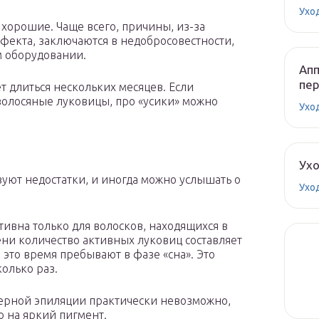
Ухо
 хорошие. Чаще всего, причины, из-за
фекта, заключаются в недобросовестности,
м оборудовании.
Апп
пе
т длиться нескольких месяцев. Если
волосяные луковицы, про «усики» можно
Ухо
Ух
вуют недостатки, и иногда можно услышать о
Ухо
ивна только для волосков, находящихся в
ни количество активных луковиц составляет
 это время пребывают в фазе «сна». Это
колько раз.
зерной эпиляции практически невозможно,
о на яркий пигмент.