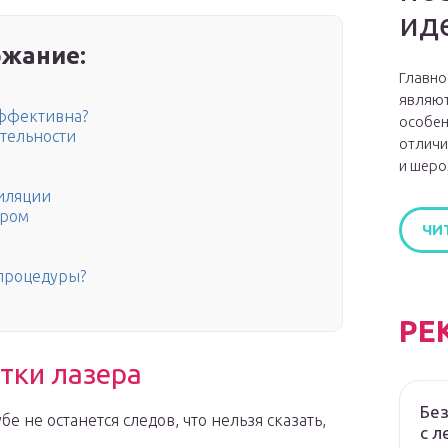
ид
жание:
Главно
являют
эффективна?
особен
тельности
отличи
и шеро
иляции
ером
ЧИ
 процедуры?
РЕ
тки лазера
Без
е не останется следов, что нельзя сказать,
с л