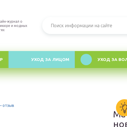
айн-журнал о
икюре и модных
тях
Р
УХОД ЗА ЛИЦОМ
УХОД ЗА ВО
— отзыв
Ма
но