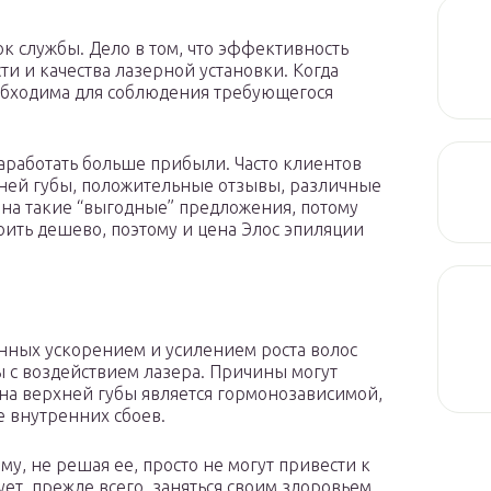
ок службы. Дело в том, что эффективность
и и качества лазерной установки. Когда
еобходима для соблюдения требующегося
аработать больше прибыли. Часто клиентов
хней губы, положительные отзывы, различные
 на такие “выгодные” предложения, потому
тоить дешево, поэтому и цена Элос эпиляции
нных ускорением и усилением роста волос
ны с воздействием лазера. Причины могут
она верхней губы является гормонозависимой,
 внутренних сбоев.
му, не решая ее, просто не могут привести к
ет, прежде всего, заняться своим здоровьем,