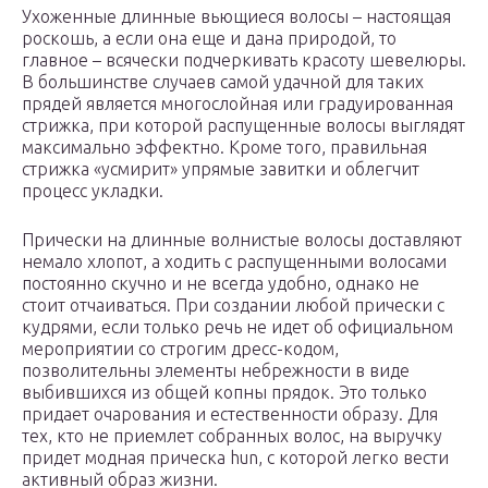
Ухоженные длинные вьющиеся волосы – настоящая
роскошь, а если она еще и дана природой, то
главное – всячески подчеркивать красоту шевелюры.
В большинстве случаев самой удачной для таких
прядей является многослойная или градуированная
стрижка, при которой распущенные волосы выглядят
максимально эффектно. Кроме того, правильная
стрижка «усмирит» упрямые завитки и облегчит
процесс укладки.
Прически на длинные волнистые волосы доставляют
немало хлопот, а ходить с распущенными волосами
постоянно скучно и не всегда удобно, однако не
стоит отчаиваться. При создании любой прически с
кудрями, если только речь не идет об официальном
мероприятии со строгим дресс-кодом,
позволительны элементы небрежности в виде
выбившихся из общей копны прядок. Это только
придает очарования и естественности образу. Для
тех, кто не приемлет собранных волос, на выручку
придет модная прическа hun, с которой легко вести
активный образ жизни.