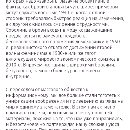
которых надо «закрыть глаза» на объективные
факты, как брови становятся чуть шире: примером
могут служить военные 1940-е, когда с одной
стороны требовалась быстрая реакция на изменения,
а с другой ожидалось смирение с трудностями.
Соболиные брови входят в моду когда женщине
предлагается не замечать неудобств:
бесперспективного положения домохозяйки в 1950-
е, реваншистского отката от достижений второй
волны феминизма в 1980-е или же тягот
вялотекущего мирового экономического кризиса в
2010-е. Впрочем, женщина с широкими бровями,
безусловно, намного более уравновешена
внутренне.
С переходом от массового общества к
информационному, мы все больше стали тяготеть к
унификации воображения и приведению взгляда на
мир к единому знаменателю. В этом нам активно
помогают соцсети, подсовывая в ленту новостей
материалы, похожие на те, что нам уже понравились,
и безостановочно подтверждая нашу сложившуюся