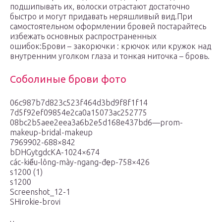
подшипывать их, волоски отрастают достаточно
быстро и могут придавать неряшливый вид.При
самостоятельном оформлении бровей постарайтесь
избежать основных распространенных
ошибок:Брови – закорючки : крючок или кружок над
внутренним уголком глаза и тонкая ниточка – бровь.
Соболиные брови фото
06c987b7d823c523f464d3bd9f8f1f14
7d5f92ef09854e2ca0a15073ac252775
08bc2b5aee2eea3a6b2e5d168e437bd6—prom-
makeup-bridal-makeup
7969902-688×842
bDHGytgdcKA-1024×674
các-kiểu-lông-mày-ngang-đẹp-758×426
s1200 (1)
s1200
Screenshot_12-1
SHirokie-brovi