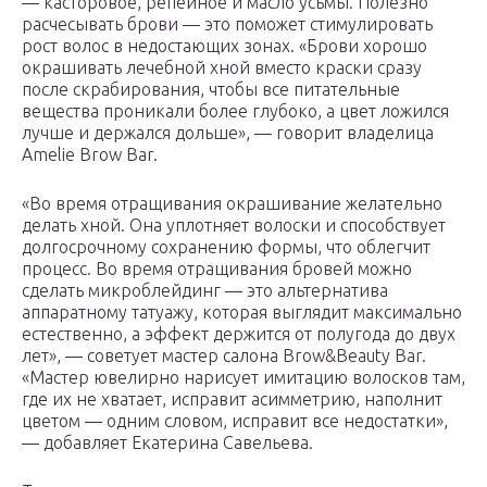
— касторовое, репейное и масло усьмы. Полезно
расчесывать брови — это поможет стимулировать
рост волос в недостающих зонах. «Брови хорошо
окрашивать лечебной хной вместо краски сразу
после скрабирования, чтобы все питательные
вещества проникали более глубоко, а цвет ложился
лучше и держался дольше», — говорит владелица
Amelie Brow Bar.
«Во время отращивания окрашивание желательно
делать хной. Она уплотняет волоски и способствует
долгосрочному сохранению формы, что облегчит
процесс. Во время отращивания бровей можно
сделать микроблейдинг — это альтернатива
аппаратному татуажу, которая выглядит максимально
естественно, а эффект держится от полугода до двух
лет», — советует мастер салона Brow&Beauty Bar.
«Мастер ювелирно нарисует имитацию волосков там,
где их не хватает, исправит асимметрию, наполнит
цветом — одним словом, исправит все недостатки»,
— добавляет Екатерина Савельева.