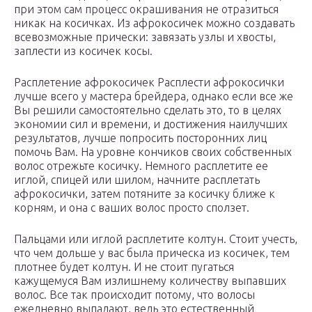
при этом сам процесс окрашивания не отразиться
никак на косичках. Из афрокосичек можно создавать
всевозможные прически: завязать узлы и хвосты,
заплести из косичек косы.
Расплетение афрокосичек Расплести афрокосички
лучше всего у мастера брейдера, однако если все же
Вы решили самостоятельно сделать это, то в целях
экономии сил и времени, и достижения наилучших
результатов, лучше попросить посторонних лиц
помочь Вам. На уровне кончиков своих собственных
волос отрежьте косичку. Немного расплетите ее
иглой, спицей или шилом, начните расплетать
афрокосички, затем потяните за косичку ближе к
корням, и она с ваших волос просто сползет.
Пальцами или иглой расплетите колтун. Стоит учесть,
что чем дольше у вас была прическа из косичек, тем
плотнее будет колтун. И не стоит пугаться
кажущемуся Вам излишнему количеству выпавших
волос. Все так происходит потому, что волосы
ежедневно выпадают, ведь это естественный