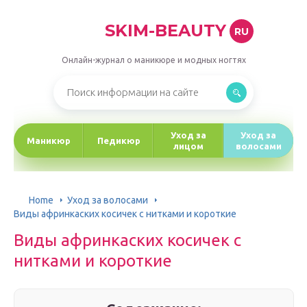
SKIM-BEAUTY
RU
Онлайн-журнал о маникюре и модных ногтях
Уход за
Уход за
Маникюр
Педикюр
лицом
волосами
Home
Уход за волосами
Виды афринкаских косичек с нитками и короткие
Виды афринкаских косичек с
нитками и короткие