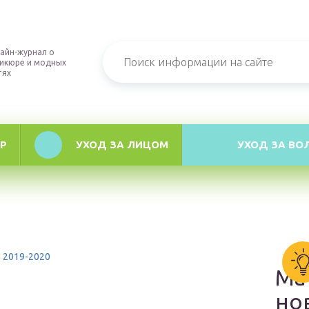
айн-журнал о
икюре и модных
тях
Р
УХОД ЗА ЛИЦОМ
УХОД ЗА ВО
 2019-2020
Ма
0
но