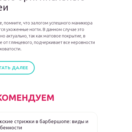
еи
е, помните, что залогом успешного маникюра
ся ухоженные ногти. В данном случае это
но актуально, так как матовое покрытие, в
е от глянцевого, подчеркивает все неровности
ховатости.
ТАТЬ ДАЛЕЕ
КОМЕНДУЕМ
ские стрижки в барбершопе: виды и
обенности