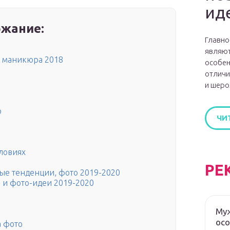
ид
жание:
Главно
являют
о маникюра 2018
особен
отличи
и шеро
р
ЧИ
ловиях
РЕ
е тенденции, фото 2019-2020
 и фото-идеи 2019-2020
Муж
ос
а фото