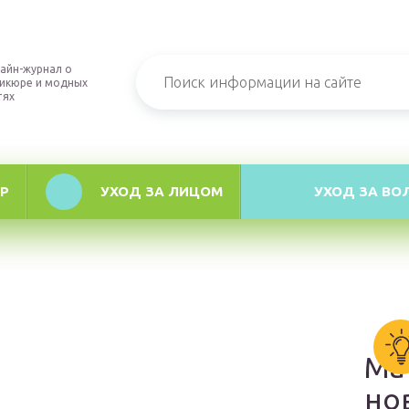
айн-журнал о
икюре и модных
тях
Р
УХОД ЗА ЛИЦОМ
УХОД ЗА ВО
Ма
но