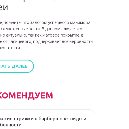
еи
е, помните, что залогом успешного маникюра
ся ухоженные ногти. В данном случае это
но актуально, так как матовое покрытие, в
е от глянцевого, подчеркивает все неровности
ховатости.
ТАТЬ ДАЛЕЕ
КОМЕНДУЕМ
ские стрижки в барбершопе: виды и
обенности