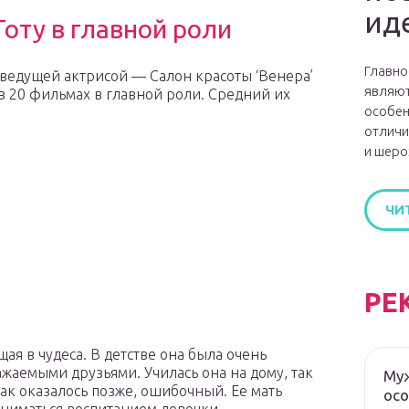
ид
оту в главной роли
Главно
 ведущей актрисой — Салон красоты ‘Венера’
являют
 в 20 фильмах в главной роли. Средний их
особен
отличи
и шеро
ЧИ
РЕ
ая в чудеса. В детстве она была очень
жаемыми друзьями. Училась она на дому, так
Муж
как оказалось позже, ошибочный. Ее мать
ос