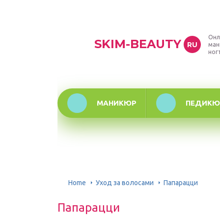
Онл
SKIM-BEAUTY
RU
ман
ног
МАНИКЮР
ПЕДИКЮ
Home
Уход за волосами
Папарацци
Папарацци