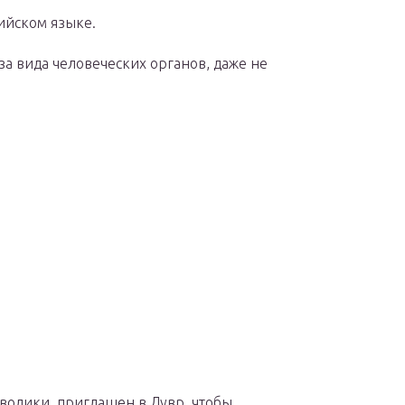
ийском языке.
за вида человеческих органов, даже не
волики, приглашен в Лувр, чтобы