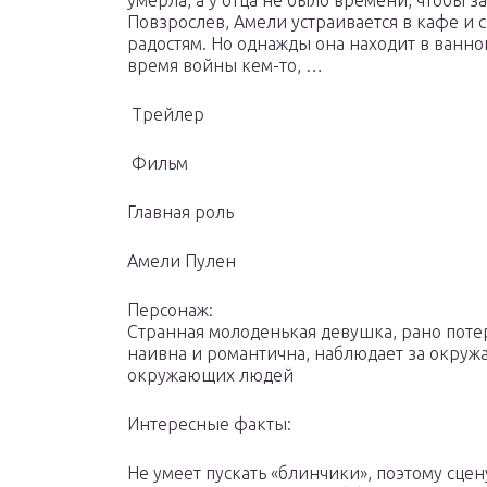
умерла, а у отца не было времени, чтобы 
Повзрослев, Амели устраивается в кафе и 
радостям. Но однажды она находит в ванно
время войны кем-то, …
Трейлер
Фильм
Главная роль
Амели Пулен
Персонаж:
Странная молоденькая девушка, рано поте
наивна и романтична, наблюдает за окруж
окружающих людей
Интересные факты:
Не умеет пускать «блинчики», поэтому сцен