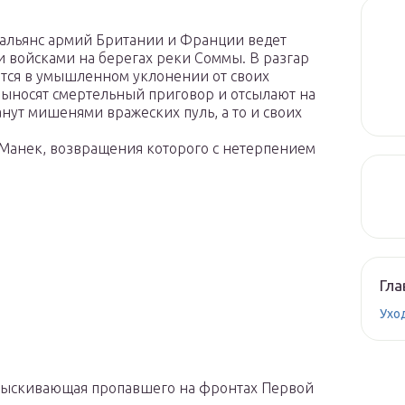
 альянс армий Британии и Франции ведет
 войсками на берегах реки Соммы. В разгар
ются в умышленном уклонении от своих
выносят смертельный приговор и отсылают на
анут мишенями вражеских пуль, а то и своих
 Манек, возвращения которого с нетерпением
Гла
Ухо
зыскивающая пропавшего на фронтах Первой