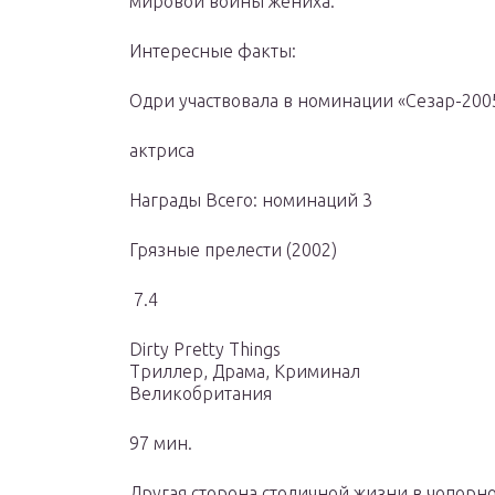
мировой войны жениха.
Интересные факты:
Одри участвовала в номинации «Сезар-200
актриса
Награды Всего: номинаций 3
Грязные прелести (2002)
7.4
Dirty Pretty Things
Триллер, Драма, Криминал
Великобритания
97 мин.
Другая сторона столичной жизни в чопорно