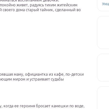
заниматься воспитанием девочки.
Ухо
спокойно живет, радуясь тихим житейским
й своего дома старый тайник, сделанный во
рявшая маму, официантка из кафе, по-детски
ающим миром и устраивает судьбы
у, когда ее героиня бросает камешки по воде,