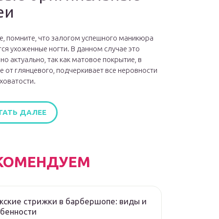
еи
е, помните, что залогом успешного маникюра
ся ухоженные ногти. В данном случае это
но актуально, так как матовое покрытие, в
е от глянцевого, подчеркивает все неровности
ховатости.
ТАТЬ ДАЛЕЕ
КОМЕНДУЕМ
ские стрижки в барбершопе: виды и
обенности