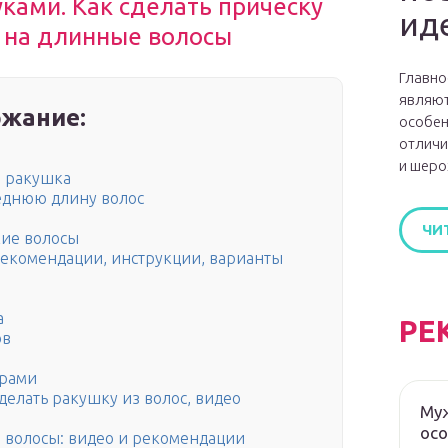
ками. Как сделать прическу
ид
, на длинные волосы
Главно
являют
жание:
особен
отличи
и шеро
и ракушка
еднюю длину волос
ЧИ
кие волосы
рекомендации, инструкции, варианты
а
РЕ
ов
орами
делать ракушку из волос, видео
Муж
ос
 волосы: видео и рекомендации