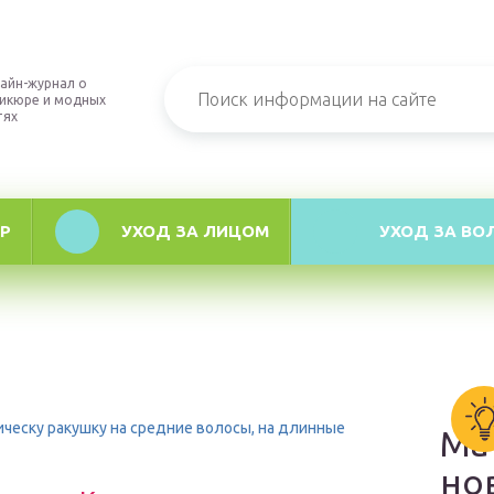
айн-журнал о
икюре и модных
тях
Р
УХОД ЗА ЛИЦОМ
УХОД ЗА ВО
ическу ракушку на средние волосы, на длинные
Ма
но