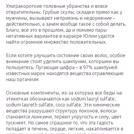
Ультракороткие головные убранства и вовсе
отвратительны. Грубые скулы, складки прямо как у
мужчины, вызывают неприязнь и недоумение –
действительно, а зачем вообще такое с собой делать.
Благо, все это в прошлом, да и помимо пары
негативных вариантов в карьере Юлии удастся
найти огромное множество положительных.
Если хотите улучшить состояние своих волос, особое
внимание стоит уделить шампуням, которыми вы
пользуетесь. Пугающая цифра – в 97% шампуней
известных марок находятся вещества отравляющие
наш организм
Основные компоненты, из-за которых все беды на
этикетках обозначаются как sodium lauryl sulfate,
sodium laureth sulfate, coco sulfate. Эти химические
вещества разрушают структуру локонов, волосы
становятся ломкими, теряют упругость и силу, цвет
тускнеет. Но самое страшное то, что эта гадость
попадает в печень, сердце, легкие, накапливается в