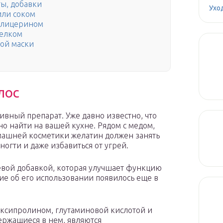
ы, добавки
Ухо
или соком
 глицерином
белком
ой маски
лос
ивный препарат. Уже давно известно, что
о найти на вашей кухне. Рядом с медом,
машней косметики желатин должен занять
ногти и даже избавиться от угрей.
евой добавкой, которая улучшает функцию
ние об его использовании появилось еще в
оксипролином, глутаминовой кислотой и
ержащиеся в нем, являются