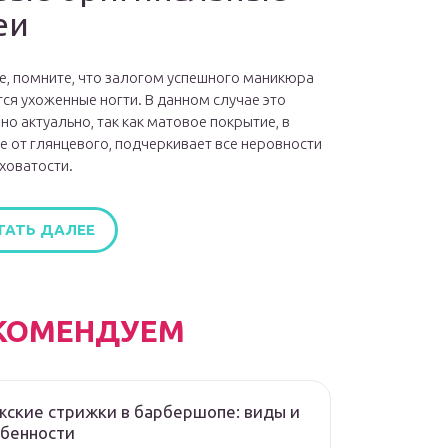
еи
е, помните, что залогом успешного маникюра
ся ухоженные ногти. В данном случае это
но актуально, так как матовое покрытие, в
е от глянцевого, подчеркивает все неровности
ховатости.
ТАТЬ ДАЛЕЕ
КОМЕНДУЕМ
ские стрижки в барбершопе: виды и
обенности