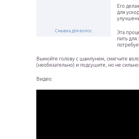
Его дела
для уско
улучшени
Смывка для волос
Эта проц
пить для
потребуе
Вымойте голову с шампунем, смягчите вол
(необязательно) и подсушите, но не сильно
Видео: