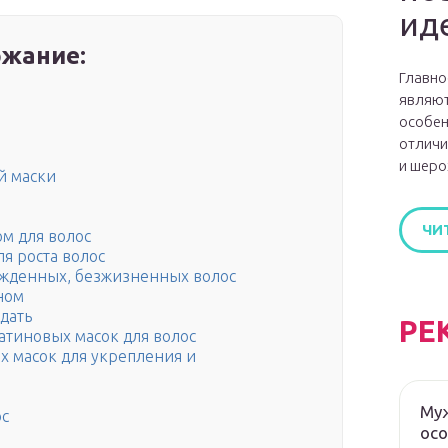
ид
жание:
Главно
являют
особен
отличи
и шеро
й маски
ЧИ
ом для волос
я роста волос
жденных, безжизненных волос
ном
дать
РЕ
тиновых масок для волос
 масок для укрепления и
Муж
ос
ос