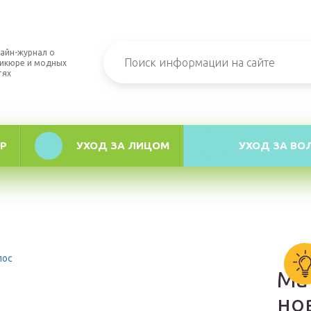
айн-журнал о
икюре и модных
тях
Р
УХОД ЗА ЛИЦОМ
УХОД ЗА ВО
лос
Ма
но