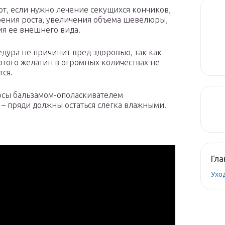
ют, если нужно лечение секущихся кончиков,
рения роста, увеличения объема шевелюры,
я ее внешнего вида.
едура не причинит вред здоровью, так как
 этого желатин в огромных количествах не
тся.
осы бальзамом-ополаскивателем
 – пряди должны остаться слегка влажными.
Гла
Ухо