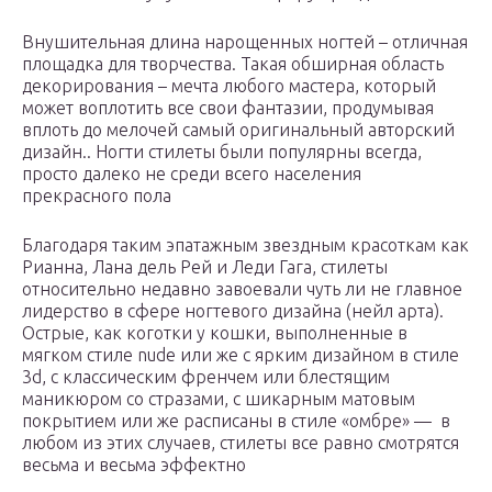
Внушительная длина нарощенных ногтей – отличная
площадка для творчества. Такая обширная область
декорирования – мечта любого мастера, который
может воплотить все свои фантазии, продумывая
вплоть до мелочей самый оригинальный авторский
дизайн.. Ногти стилеты были популярны всегда,
просто далеко не среди всего населения
прекрасного пола
Благодаря таким эпатажным звездным красоткам как
Рианна, Лана дель Рей и Леди Гага, стилеты
относительно недавно завоевали чуть ли не главное
лидерство в сфере ногтевого дизайна (нейл арта).
Острые, как коготки у кошки, выполненные в
мягком стиле nude или же с ярким дизайном в стиле
3d, с классическим френчем или блестящим
маникюром со стразами, с шикарным матовым
покрытием или же расписаны в стиле «омбре» — в
любом из этих случаев, стилеты все равно смотрятся
весьма и весьма эффектно