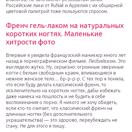
Российские лаки от RuNail и Аурелия с их обширной
цветовой палитрой тоже пользуются спросом.
Френч гель-лаком на натуральных
коротких ногтях. Маленькие
хитрости фото
Впервые я увидела французский маникюр много лет
назад в порнографическом фильме. Лесбийском. Это
выглядело жутко. Ну, серьезно: огромные звериные
когти с белым свободным краем, впивающиеся в
нежное женское тело… бр-р-р-р. С тех пор я поняла,
что если буду делать классический френч, то
исключительно на коротких ногтях, дабы избежать
даже намека на пошлость и не будить в себе
воспоминания о порно. Я никого не хочу обидеть,
если кто-то считает, что классический френч на
длинных ногтях (без дополнительного
украшательства) — это здорово, переубеждать не
стану. Не для этого я пишу.