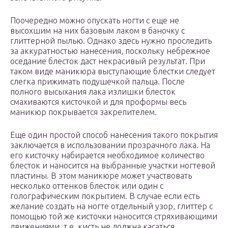
Поочередно можно опускать ногти с еще не
высохшим на них базовым лаком в баночку с
глиттерной пылью. Однако здесь нужно проследить
за аккуратностью нанесения, поскольку небрежное
оседание блесток даст некрасивый результат. При
таком виде маникюра выступающие блестки следует
слегка прижимать подушечкой пальца. После
полного высыхания лака излишки блесток
смахиваются кисточкой и для проформы весь
маникюр покрывается закрепителем.
Еще один простой способ нанесения такого покрытия
заключается в использовании прозрачного лака. На
его кисточку набирается необходимое количество
блесток и наносится на выбранные участки ногтевой
пластины. В этом маникюре может участвовать
несколько оттенков блесток или один с
голографическим покрытием. В случае если есть
желание создать на ногте отдельный узор, глиттер с
помощью той же кисточки наносится стряхивающими
движениями, т.е. кисть не должна касаться