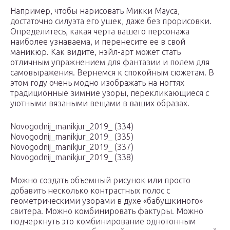
Например, чтобы нарисовать Микки Мауса,
достаточно силуэта его ушек, даже без прорисовки.
Определитесь, какая черта вашего персонажа
наиболее узнаваема, и перенесите ее в свой
маникюр. Как видите, нэйл-арт может стать
отличным упражнением для фантазии и полем для
самовыражения. Вернемся к спокойным сюжетам. В
этом году очень модно изображать на ногтях
традиционные зимние узоры, перекликающиеся с
уютными вязаными вещами в ваших образах.
Novogodnij_manikjur_2019_ (334)
Novogodnij_manikjur_2019_ (335)
Novogodnij_manikjur_2019_ (337)
Novogodnij_manikjur_2019_ (338)
Можно создать объемный рисунок или просто
добавить несколько контрастных полос с
геометрическими узорами в духе «бабушкиного»
свитера. Можно комбинировать фактуры. Можно
подчеркнуть это комбинирование однотонным