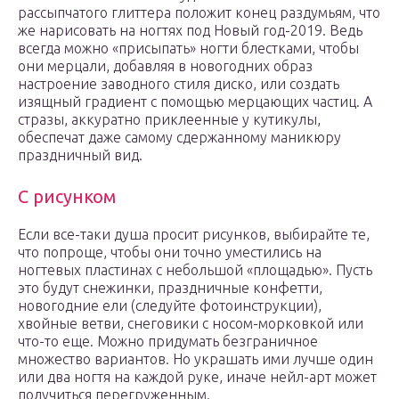
рассыпчатого глиттера положит конец раздумьям, что
же нарисовать на ногтях под Новый год-2019. Ведь
всегда можно «присыпать» ногти блестками, чтобы
они мерцали, добавляя в новогодних образ
настроение заводного стиля диско, или создать
изящный градиент с помощью мерцающих частиц. А
стразы, аккуратно приклеенные у кутикулы,
обеспечат даже самому сдержанному маникюру
праздничный вид.
С рисунком
Если все-таки душа просит рисунков, выбирайте те,
что попроще, чтобы они точно уместились на
ногтевых пластинах с небольшой «площадью». Пусть
это будут снежинки, праздничные конфетти,
новогодние ели (следуйте фотоинструкции),
хвойные ветви, снеговики с носом-морковкой или
что-то еще. Можно придумать безграничное
множество вариантов. Но украшать ими лучше один
или два ногтя на каждой руке, иначе нейл-арт может
получиться перегруженным.