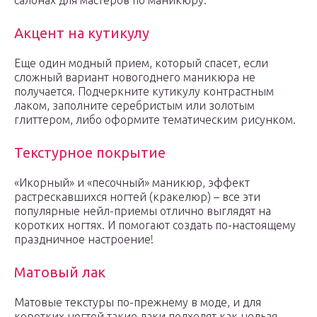
салонах для мастеров по маникюру.
Акцент на кутикулу
Еще один модный прием, который спасет, если
сложный вариант новогоднего маникюра не
получается. Подчеркните кутикулу контрастным
лаком, заполните серебристым или золотым
глиттером, либо оформите тематическим рисунком.
Текстурное покрытие
«Икорный» и «песочный» маникюр, эффект
растрескавшихся ногтей (кракелюр) – все эти
популярные нейл-приемы отлично выглядят на
коротких ногтях. И помогают создать по-настоящему
праздничное настроение!
Матовый лак
Матовые текстуры по-прежнему в моде, и для
коротких ногтей такие лаки подходят как нельзя