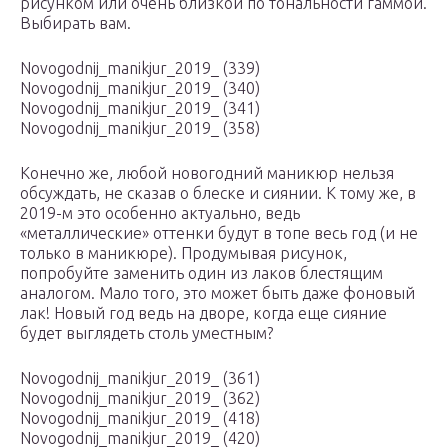
рисунком или очень близкой по тональности гаммой.
Выбирать вам.
Novogodnij_manikjur_2019_ (339)
Novogodnij_manikjur_2019_ (340)
Novogodnij_manikjur_2019_ (341)
Novogodnij_manikjur_2019_ (358)
Конечно же, любой новогодний маникюр нельзя
обсуждать, не сказав о блеске и сиянии. К тому же, в
2019-м это особенно актуально, ведь
«металлические» оттенки будут в топе весь год (и не
только в маникюре). Продумывая рисунок,
попробуйте заменить один из лаков блестящим
аналогом. Мало того, это может быть даже фоновый
лак! Новый год ведь на дворе, когда еще сияние
будет выглядеть столь уместным?
Novogodnij_manikjur_2019_ (361)
Novogodnij_manikjur_2019_ (362)
Novogodnij_manikjur_2019_ (418)
Novogodnij_manikjur_2019_ (420)