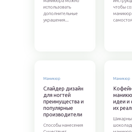
маникюра можно
инструкц
использовать
чтобы со
дополнительные
маникюр 
украшения...
самостоя
Маникюр
Маникюр
Слайдер дизайн
Кофей
для ногтей
маникю
преимущества и
идеи и 
популярные
их реа
производители
Шикарны
Способы нанесения
шоколад
Существует
маникюр 