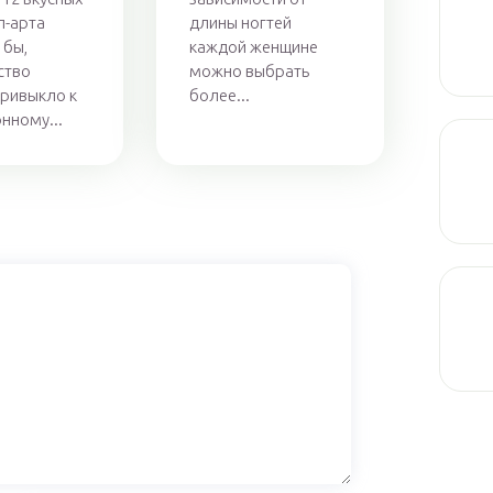
л-арта
длины ногтей
 бы,
каждой женщине
ство
можно выбрать
ривыкло к
более...
нному...