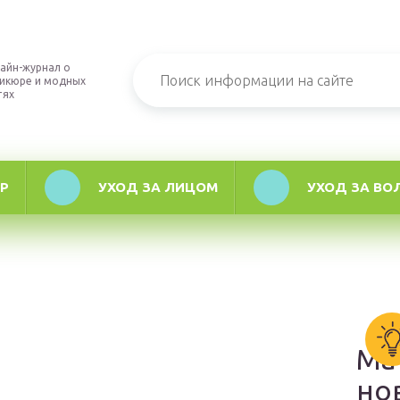
айн-журнал о
икюре и модных
тях
Р
УХОД ЗА ЛИЦОМ
УХОД ЗА ВО
Ма
но