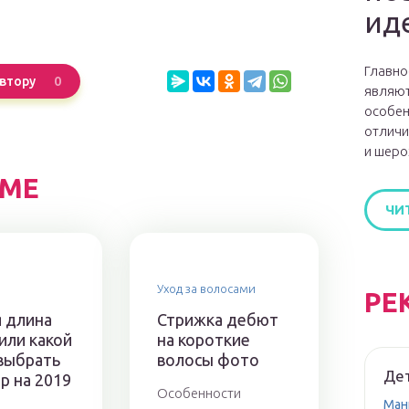
ид
Главно
0
втору
являют
особен
отличи
и шеро
ЕМЕ
ЧИ
Уход за волосами
РЕ
 длина
Стрижка дебют
или какой
на короткие
выбрать
волосы фото
Де
р на 2019
Особенности
Ман