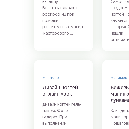
взгляду
Самосто
Восстанавливают
создаем
рост ресниц при
ногтей П
помощи
как вы о
растительных масел
с формой
(касторового,...
нашли
оптималь
Маникюр
Маникюр
Дизайн ногтей
Бежев
онлайн урок
маникю
лункам
Дизайн ногтей гель-
лаком. Фото-
Как сдел
галерея При
маникюр 
выполнении
Пошагов