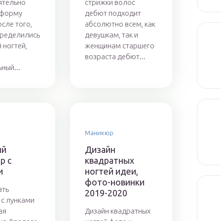
ятельно
стрижки волос
 форму
дебют подходит
осле того,
абсолютно всем, как
пределились
девушкам, так и
 ногтей,
женщинам старшего
возраста дебют...
ный...
Маникюр
ый
Дизайн
р с
квадратных
и
ногтей идеи,
фото-новинки
ать
2019-2020
с лунками
ая
Дизайн квадратных