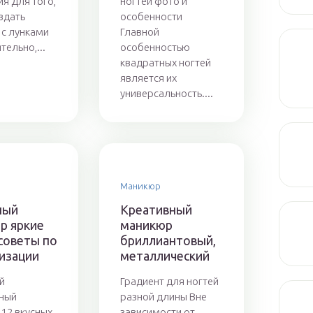
ия Для того,
ногтей фото и
здать
особенности
с лунками
Главной
тельно,...
особенностью
квадратных ногтей
является их
универсальность....
Маникюр
ный
Креативный
р яркие
маникюр
советы по
бриллиантовый,
лизации
металлический
й
Градиент для ногтей
ный
разной длины Вне
12 вкусных
зависимости от