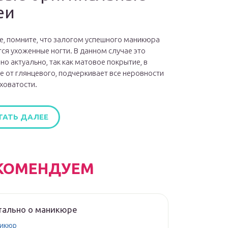
еи
е, помните, что залогом успешного маникюра
ся ухоженные ногти. В данном случае это
но актуально, так как матовое покрытие, в
е от глянцевого, подчеркивает все неровности
ховатости.
ТАТЬ ДАЛЕЕ
КОМЕНДУЕМ
тально о маникюре
икюр