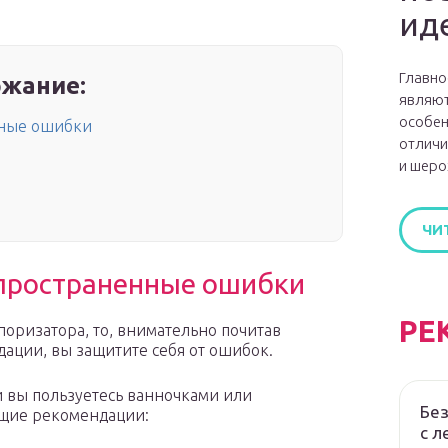
ид
Главно
жание:
являют
особен
нные ошибки
отличи
и шеро
ЧИ
спространенные ошибки
РЕ
оризатора, то, внимательно почитав
ации, вы защитите себя от ошибок.
и вы пользуетесь ванночками или
Без
ющие рекомендации:
с л