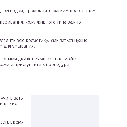
адной водой, промокните мягким полотенцем,
спаривания, кожу жирного типа важно
далить всю косметику. Умываться нужно
м для умывания.
говыми движениями, состав смойте,
 кожи и приступайте к процедуре
 учитывать
гических
исеть время