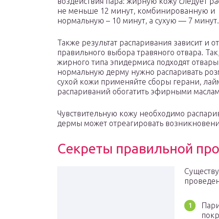
воздействия пара: жирную кожу следует ра
не меньше 12 минут, комбинированную и
нормальную – 10 минут, а сухую — 7 минут.
Также результат распаривания зависит и от
правильного выбора травяного отвара. Так,
жирного типа эпидермиса подходят отвары
нормальную дерму нужно распаривать роз
сухой кожи применяйте сборы герани, лай
распариваний обогатить эфирными маслам
Чувствительную кожу необходимо распарив
дермы может отреагировать возникновени
Секреты правильной пр
Существу
проведен
Пари
покр