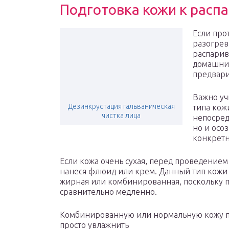
Подготовка кожи к расп
Если про
разогрев
распарив
домашних
предвари
Важно уч
Дезинкрустация гальваническая
типа кож
чистка лица
непосред
но и осо
конкретн
Если кожа очень сухая, перед проведением
нанеся флюид или крем. Данный тип кожи н
жирная или комбинированная, поскольку п
сравнительно медленно.
Комбинированную или нормальную кожу п
просто увлажнить