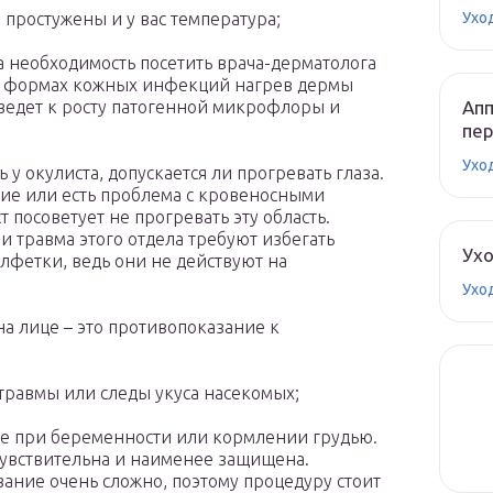
Ухо
 простужены и у вас температура;
а необходимость посетить врача-дерматолога
х формах кожных инфекций нагрев дермы
Апп
иведет к росту патогенной микрофлоры и
пе
Ухо
у окулиста, допускается ли прогревать глаза.
ие или есть проблема с кровеносными
ст посоветует не прогревать эту область.
 травма этого отдела требуют избегать
Ух
алфетки, ведь они не действуют на
Ухо
а лице – это противопоказание к
 травмы или следы укуса насекомых;
е при беременности или кормлении грудью.
чувствительна и наименее защищена.
ание очень сложно, поэтому процедуру стоит