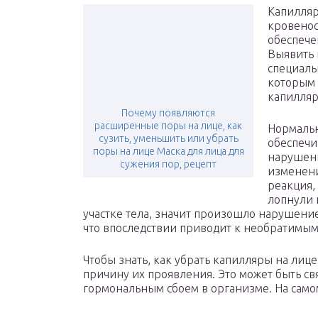
Капилляр
кровенос
обеспече
Выявить 
специаль
которым
капилляр
Почему появляются
расширенные поры на лице, как
Нормаль
сузить, уменьшить или убрать
обеспечи
поры на лице Маска для лица для
нарушени
сужения пор, рецепт
изменени
реакция,
лопнули 
участке тела, значит произошло нарушени
что впоследствии приводит к необратимым 
Чтобы знать, как убрать капилляры на лиц
причину их проявления. Это может быть св
гормональным сбоем в организме. На само