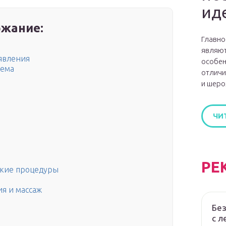
ид
жание:
Главно
являют
явления
особен
лема
отличи
и шеро
ЧИ
РЕ
кие процедуры
я и массаж
Без
с л