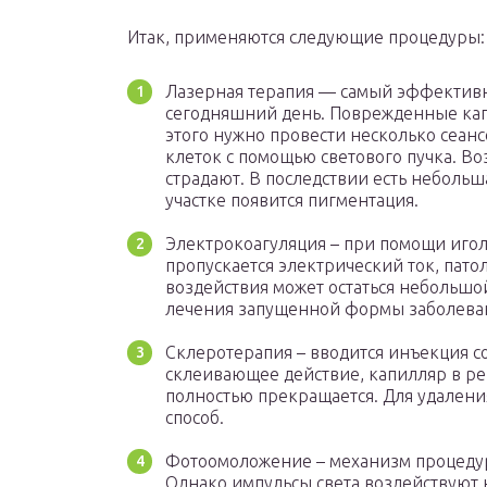
Итак, применяются следующие процедуры:
Лазерная терапия — самый эффективн
сегодняшний день. Поврежденные кап
этого нужно провести несколько сеанс
клеток с помощью светового пучка. Во
страдают. В последствии есть небольш
участке появится пигментация.
Электрокоагуляция – при помощи игол
пропускается электрический ток, пато
воздействия может остаться небольшой
лечения запущенной формы заболева
Склеротерапия – вводится инъекция с
склеивающее действие, капилляр в ре
полностью прекращается. Для удалени
способ.
Фотоомоложение – механизм процедур
Однако импульсы света воздействуют 