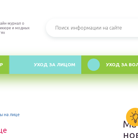
айн-журнал о
икюре и модных
тях
Р
УХОД ЗА ЛИЦОМ
УХОД ЗА ВО
ы на лице
Ма
це
но