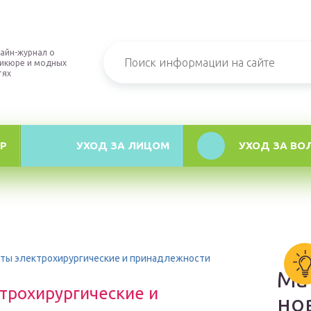
айн-журнал о
икюре и модных
тях
Р
УХОД ЗА ЛИЦОМ
УХОД ЗА ВО
аты электрохирургические и принадлежности
Ма
трохирургические и
но