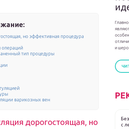
ид
Главно
жание:
являют
особен
гостоящая, но эффективная процедура
отличи
и шеро
и операций
раненный тип процедуры
яции
ЧИ
гуляцией
РЕ
дуры
уляции варикозных вен
Без
ляция дорогостоящая, но
с л