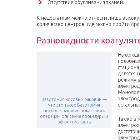
Отсутствие обугливания тканей.
К недостаткам можно отнести лишь высоку
количество центров, где можно пройти про
Разновидности коагулят
На сегод
подобных
стациона
делятся 
режиму в
электрод
Монополя
электрод
Вазотомия носовых раковин —
остальны
что это такое Вазотомия
носовых раковин показания к
операции, описание процедуры и
Также в 
эффективность
электрох
достаточ
электрод