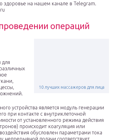
 здоровье на нашем канале в Telegram.
ru
 проведении операций
 для
 различных
ное
ткани,
цессы,
10 лучших массажеров для лица
ложнений.
ого устройства является модуль генерации
го при контакте с внутриклеточной
симости от установленного режима действия
тронов) происходит коагуляция или
 воздействия обусловлен параметрами тока
у непрерывной подачи соответствует