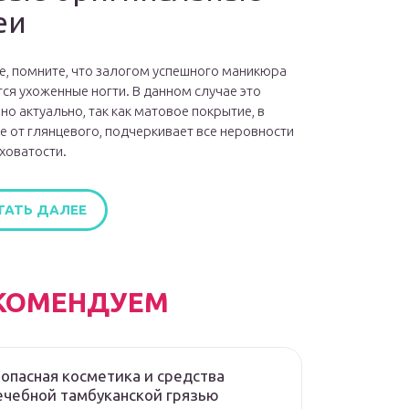
еи
е, помните, что залогом успешного маникюра
ся ухоженные ногти. В данном случае это
но актуально, так как матовое покрытие, в
е от глянцевого, подчеркивает все неровности
ховатости.
ТАТЬ ДАЛЕЕ
КОМЕНДУЕМ
опасная косметика и средства
ечебной тамбуканской грязью