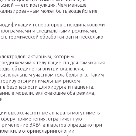
ьсной — его коагуляция. Чем меньше
окализированным может быть воздействие.
 модификации генераторов с неодинаковыми
 программами и специальными режимами,
ть термической обработки ран и несколько
лектродов: активным, которым
соединяемым к телу пациента для замыкания
роды объединены внутри скальпеля,
ся локальным участком тела больного. Таким
актеризуются минимальным риском
в безопасности для хирурга и пациента.
ванные модели, включающие оба режима,
я.
ции высокочастотные аппараты могут иметь
 сферу применения, ограниченную
Применение ЭХВЧ аппаратов оправдано при
клетки, в оториноларингологии,