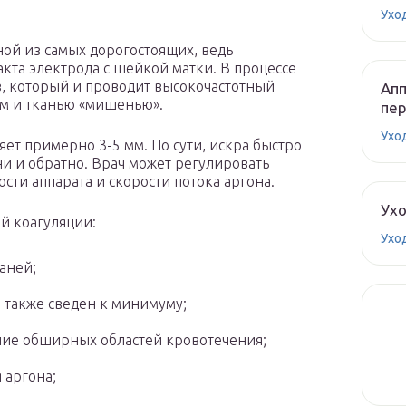
Ухо
ной из самых дорогостоящих, ведь
кта электрода с шейкой матки. В процессе
, который и проводит высокочастотный
Апп
ом и тканью «мишенью».
пе
Ухо
яет примерно 3-5 мм. По сути, искра быстро
ни и обратно. Врач может регулировать
ти аппарата и скорости потока аргона.
Ух
й коагуляции:
Ухо
аней;
 также сведен к минимуму;
ие обширных областей кровотечения;
 аргона;