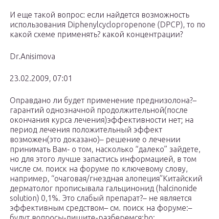
И еще такой вопрос: если найдется возможность
использования Diphenylcyclopropenone (DPCP), то по
какой схеме применять? какой концентрации?
Dr.Anisimova
23.02.2009, 07:01
Оправдано ли будет применение преднизолона?–
гарантий однозначной продолжительной(после
окончания курса лечения)эффективности нет; на
период лечения положительный эффект
возможен(это доказано)– решение о лечении
принимать Вам- о том, насколько “далеко” зайдете,
но для этого лучше запастись информацией, в том
числе см. поиск на форуме по ключевому слову,
например, “очаговая/гнездная алопеция”Китайский
дерматолог прописывала гальцинонид (halcinonide
solution) 0,1%. Это слабый препарат?– не является
эффективным средством– см. поиск на форуме:–
будут вопросы-пишите-разберемся:bo: