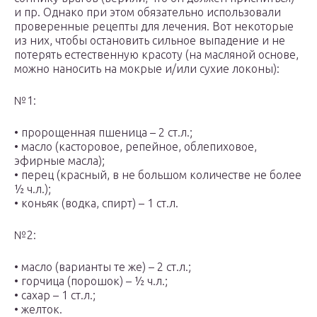
и пр. Однако при этом обязательно использовали
проверенные рецепты для лечения. Вот некоторые
из них, чтобы остановить сильное выпадение и не
потерять естественную красоту (на масляной основе,
можно наносить на мокрые и/или сухие локоны):
№1:
• пророщенная пшеница – 2 ст.л.;
• масло (касторовое, репейное, облепиховое,
эфирные масла);
• перец (красный, в не большом количестве не более
½ ч.л.);
• коньяк (водка, спирт) – 1 ст.л.
№2:
• масло (варианты те же) – 2 ст.л.;
• горчица (порошок) – ½ ч.л.;
• сахар – 1 ст.л.;
• желток.