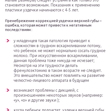
малые размеры) следует устранять как только это
становится возможным. Показания к применению
пластики уздечки начинаются с 4-5 лет.
Пренебрежение коррекцией уздечки верхней губы –
ошибка, которая может привести к негативным
последствиям :
у младенцев такая патология приводит к
сложностям в грудном вскармливании потому,
что ребенок не может нормально сосать грудное
молоко. При искусственном вскармливании,
данная проблема тоже никуда не исчезает;
Несмотря на эти трудности делать
френулоэктомию в таком возрасте не следует.
Это вмешательство может повлиять на развитие
челюстно-лицевого аппарата в будущем
возникают проблемы с дикцией, с
произношением некоторых звуков (например:
«у», «о» и другие звуки );
когда ребенок подрастет, уздечка верхней губы