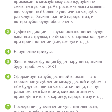
примыкает к межзубному сосочку, зубы не
смыкаться до конца. А с ростом челюсти малыша,
щель будет всё больше увеличиваться, зубы
разъедутся. Значит, ранний пародонтоз, и
потеря зубов будут обеспечены.
Дефекты дикции — звукопроизношение будут
даваться с трудом, нечётко выговариваться, даже
при произношении («и», «о», «у» и т. д.).
Нарушение прикуса.
Жевательная функция будет нарушена, значит,
будут проблемы с ЖКТ.
Сформируется зубодесневой карман — это
небольшое углубление между десной и зубом, в
нём будут скапливаться остатки пищи, начнут
размножаться бактерии, микроорганизмы,
приведёт в итоге к кариесу, пародонтозу и т. д.
Последствия: увеличение чувствительности,
шаткость зубов, оголение корней.