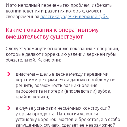
И это неполный перечень тех проблем, избежать
возникновения и развития которых, сможет
своевременная
пластика уздечки верхней губы
.
Какие показания к оперативному
вмешательству существуют
Cледует упомянуть основные показания к операции,
которые делают коррекцию уздечки верхней губы
обязательной. Какие они:
диастема – щель в десне между передними
верхними резцами. Если данную проблему не
решить, возможность возникновения
пародонтита и потери (впоследствии) зубов,
крайне велика;
в случае установки несъёмных конструкций
у врача ортодонта. Патология усложнит
установку коронок, мостов и брекетов, а в особо
запущенных случаях, сделает ее невозможной;