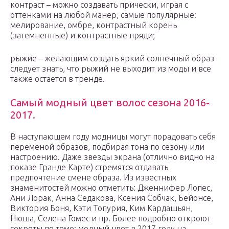
контраст – можно создавать прически, играя с
оттенками на любой манер, самые популярные:
мелирование, омбре, контрастный корень
(затемненные) и контрастные пряди;
рыжие – желающим создать яркий солнечный образ
следует знать, что рыжий не выходит из моды и все
также остается в тренде.
Самый модный цвет волос сезона 2016-
2017.
В наступающем году модницы могут порадовать себя
переменой образов, подбирая тона по сезону или
настроению. Даже звезды экрана (отлично видно на
показе Гранде Карте) стремятся отдавать
предпочтение смене образа. Из известных
знаменитостей можно отметить: Дженнифер Лопес,
Ани Лорак, Анна Седакова, Ксения Собчак, Бейонсе,
Виктория Боня, Кэти Топурия, Ким Кардашьян,
Нюша, Селена Гомес и пр. Более подробно откроют
секреты по теме: модный цвет в 2017 году на