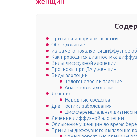
женщин
Содер
Причины и порядок лечения
Обследование
Из-за чего появляется диффузное о
Как проводится диагностика диффу
Виды диффузной алопеции
Прогнозы при ДА у женщин
Виды алопеции
Телогеновое выпадение
Анагеновая алопеция
Лечение
Народные средства
Диагностика заболевания
Дифференциальная диагности
Лечение диффузной алопеции
Облысение у женщин во время бер
Причины диффузного выпадения во
Самые вероятные причины ра