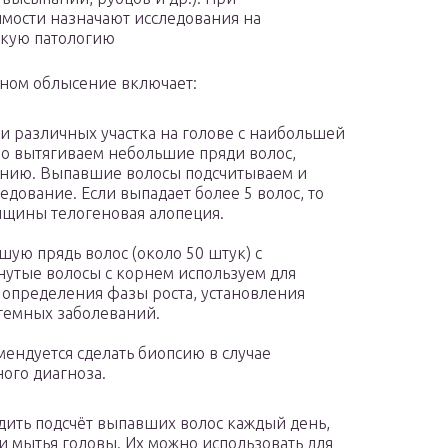
мости назначают исследования на
кую патологию
ном облысение включает:
и различных участка на голове с наибольшей
о вытягиваем небольшие пряди волос,
ению. Выпавшие волосы подсчитываем и
дование. Если выпадает более 5 волос, то
енщины телогеновая алопеция.
ую прядь волос (около 50 штук) с
утые волосы с корнем используем для
 определения фазы роста, установления
темных заболеваний.
ендуется сделать биопсию в случае
ого диагноза.
дить подсчёт выпавших волос каждый день,
и мытья головы. Их можно использовать для