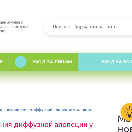
айн-журнал о
икюре и модных
тях
Р
УХОД ЗА ЛИЦОМ
УХОД ЗА ВО
возникновения диффузной алопеции у женщин
Ма
ния диффузной алопеции у
но