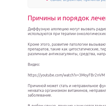
Причины и порядок лече
Диффузную алопецию могут вызвать радио
используются при терапии онкологических
Кроме этого, развитие патологии вызыва
препаратов, такие как цитостатические, ти
различные антикоагулянты, средства, нап
Видео:
https://youtube.com/watch?v=3MoyFBr2nVM
Причиной может стать и неправильное ф
нехватка организмом витаминов, неправи
заболевание.
В любом случае, лечение начинается только