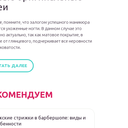
еи
е, помните, что залогом успешного маникюра
ся ухоженные ногти. В данном случае это
но актуально, так как матовое покрытие, в
е от глянцевого, подчеркивает все неровности
ховатости.
ТАТЬ ДАЛЕЕ
КОМЕНДУЕМ
ские стрижки в барбершопе: виды и
обенности