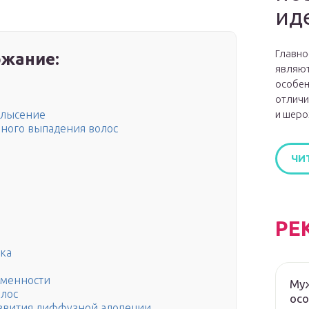
ид
Главно
жание:
являют
особен
отличи
и шеро
блысение
зного выпадения волос
ЧИ
РЕ
ка
еменности
Муж
лос
ос
звития диффузной алопеции