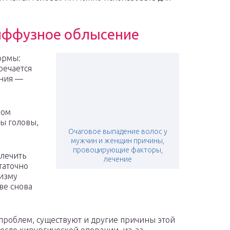
диффузное облысение
ормы:
речается
ения —
ном
сы головы,
Очаговое выпадение волос у
мужчин и женщин причины,
провоцирующие факторы,
лечить
лечение
таточно
низму
ве снова
 проблем, существуют и другие причины этой