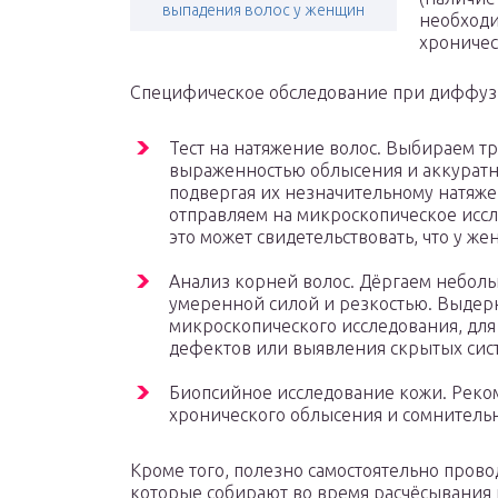
выпадения волос у женщин
необходи
хроничес
Специфическое обследование при диффуз
Тест на натяжение волос. Выбираем тр
выраженностью облысения и аккуратн
подвергая их незначительному натяж
отправляем на микроскопическое иссле
это может свидетельствовать, что у ж
Анализ корней волос. Дёргаем небольш
умеренной силой и резкостью. Выдерн
микроскопического исследования, для
дефектов или выявления скрытых сис
Биопсийное исследование кожи. Реком
хронического облысения и сомнительн
Кроме того, полезно самостоятельно прово
которые собирают во время расчёсывания 