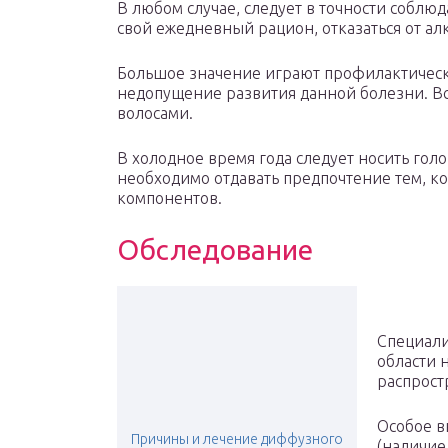
В любом случае, следует в точности соблю
свой ежедневный рацион, отказаться от ал
Большое значение играют профилактическ
недопущение развития данной болезни. Вс
волосами.
В холодное время года следует носить гол
необходимо отдавать предпочтение тем, к
компонентов.
Обследование
Специали
области 
распрост
Особое 
Причины и лечение диффузного
(наличие