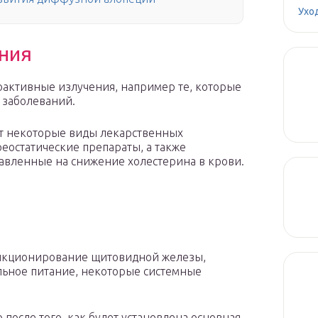
Ухо
ния
активные излучения, например те, которые
 заболеваний.
ют некоторые виды лекарственных
реостатические препараты, а также
равленные на снижение холестерина в крови.
ункционирование щитовидной железы,
льное питание, некоторые системные
 после того, как будет установлена основная