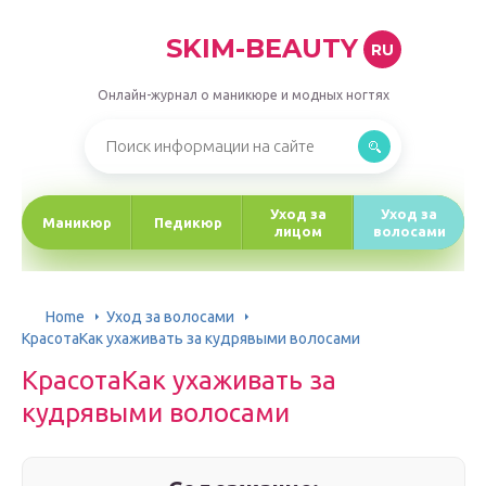
SKIM-BEAUTY
RU
Онлайн-журнал о маникюре и модных ногтях
Уход за
Уход за
Маникюр
Педикюр
лицом
волосами
Home
Уход за волосами
КрасотаКак ухаживать за кудрявыми волосами
КрасотаКак ухаживать за
кудрявыми волосами