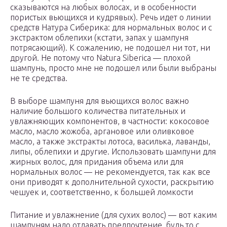
сказываются на любых волосах, и в особенности
пористых вьющихся и кудрявых). Речь идет о линии
средств Натура Сиберика: для нормальных волос и с
экстрактом облепихи (кстати, запах у шампуня
потрясающий). К сожалению, не подошел ни тот, ни
другой. Не потому что Natura Siberica — плохой
шампунь, просто мне не подошел или были выбраны
не те средства.
В выборе шампуня для вьющихся волос важно
наличие большого количества питательных и
увлажняющих компонентов, в частности: кокосовое
масло, масло жожоба, аргановое или оливковое
масло, а также экстракты лотоса, василька, лаванды,
липы, облепихи и другие. Использовать шампуни для
жирных волос, для придания объема или для
нормальных волос — не рекомендуется, так как все
они приводят к дополнительной сухости, раскрытию
чешуек и, соответственно, к большей ломкости
Питание и увлажнение (для сухих волос) — вот каким
шампуням надо отдавать предпочтение, будь то с