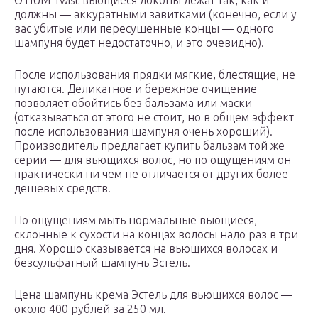
OTIUM Twist вьющиеся локоны лежат так, как и
должны — аккуратными завитками (конечно, если у
вас убитые или пересушенные концы — одного
шампуня будет недостаточно, и это очевидно).
После использования прядки мягкие, блестящие, не
путаются. Деликатное и бережное очищение
позволяет обойтись без бальзама или маски
(отказываться от этого не стоит, но в общем эффект
после использования шампуня очень хороший).
Производитель предлагает купить бальзам той же
серии — для вьющихся волос, но по ощущениям он
практически ни чем не отличается от других более
дешевых средств.
По ощущениям мыть нормальные вьющиеся,
склонные к сухости на концах волосы надо раз в три
дня. Хорошо сказывается на вьющихся волосах и
безсульфатный шампунь Эстель.
Цена шампунь крема Эстель для вьющихся волос —
около 400 рублей за 250 мл.