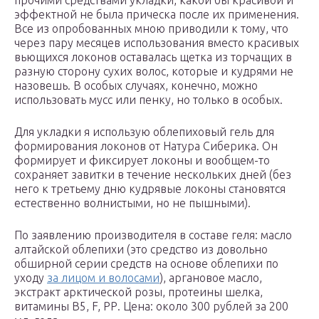
прочими средствами укладки, какой бы красивой и
эффектной не была прическа после их применения.
Все из опробованных мною приводили к тому, что
через пару месяцев использования вместо красивых
вьющихся локонов оставалась щетка из торчащих в
разную сторону сухих волос, которые и кудрями не
назовешь. В особых случаях, конечно, можно
использовать мусс или пенку, но только в особых.
Для укладки я использую облепиховый гель для
формирования локонов от Натура Сиберика. Он
формирует и фиксирует локоны и вообщем-то
сохраняет завитки в течение нескольких дней (без
него к третьему дню кудрявые локоны становятся
естественно волнистыми, но не пышными).
По заявлению производителя в составе геля: масло
алтайской облепихи (это средство из довольно
обширной серии средств на основе облепихи по
уходу
за лицом и волосами
), аргановое масло,
экстракт арктической розы, протеины шелка,
витамины B5, F, РР. Цена: около 300 рублей за 200