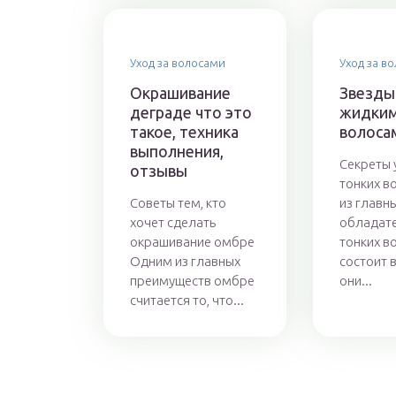
Уход за волосами
Уход за в
Окрашивание
Звезды
деграде что это
жидки
такое, техника
волоса
выполнения,
Секреты 
отзывы
тонких в
Советы тем, кто
из главн
хочет сделать
обладат
окрашивание омбре
тонких в
Одним из главных
состоит в
преимуществ омбре
они...
считается то, что...