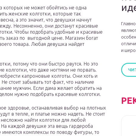
ид
з которых не может обойтись не одна
ить женские колготки, которые так
есна, а это значит, что девушки начнут
Главно
дежду. Несомненно, они достанут красивые
являют
олготки. Чтобы подобрать удобные и красивые
особен
ь заказ по выгодной цене. Магазин богат
отличи
оего товара. Любая девушка найдет
и шеро
ки, потому что они быстро рвутся. Но это
ие колготки, что даже ногтями не порвать.
ЧИ
иобрести капроновые колготы. Они хоть и
 Не стоит забывать тот факт, что наличие
ание мужчин. Если дама желает обратить на
 делом нужно подобрать красивые колготки.
РЕ
вое здоровье, останавливая выбор на плотных
удут в тепле, и платье можно надеть. Не стоит
е несложно найти колготки для любой
 На каждой девушке эта вещь гардероба
е имеются комплексы по поводу фигуры, то