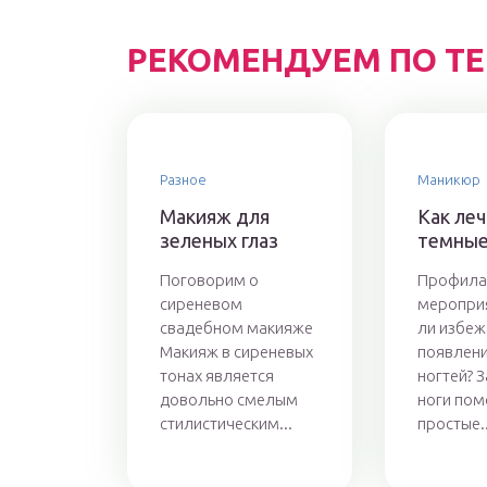
РЕКОМЕНДУЕМ ПО Т
Разное
Маникюр
Макияж для
Как ле
зеленых глаз
темные
Поговорим о
Профила
сиреневом
меропри
свадебном макияже
ли избеж
Макияж в сиреневых
появлени
тонах является
ногтей? 
довольно смелым
ноги пом
стилистическим...
простые..