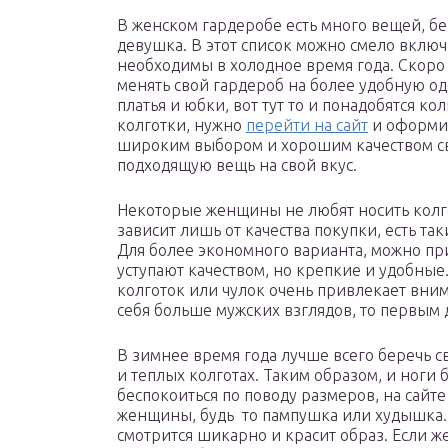
В женском гардеробе есть много вещей, бе
девушка. В этот список можно смело включ
необходимы в холодное время года. Скоро в
менять свой гардероб на более удобную о
платья и юбки, вот тут то и понадобятся к
колготки, нужно
перейти на сайт
и оформит
широким выбором и хорошим качеством св
подходящую вещь на свой вкус.
Некоторые женщины не любят носить колгот
зависит лишь от качества покупки, есть так
Для более экономного варианта, можно пр
уступают качеством, но крепкие и удобные.
колготок или чулок очень привлекает вним
себя больше мужских взглядов, то первым
В зимнее время года лучше всего беречь с
и теплых колготах. Таким образом, и ноги б
беспокоиться по поводу размеров, на сайт
женщины, будь то пампушка или худышка.
смотрится шикарно и красит образ. Если ж