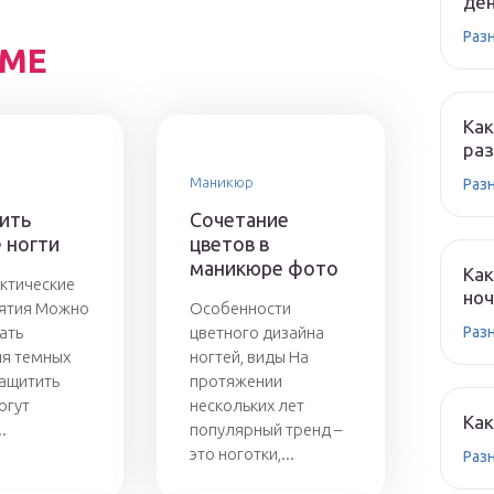
ден
Раз
ЕМЕ
Как
раз
Маникюр
Раз
чить
Сочетание
 ногти
цветов в
маникюре фото
Как
ктические
ноч
ятия Можно
Особенности
ать
цветного дизайна
Раз
я темных
ногтей, виды На
Защитить
протяжении
огут
нескольких лет
Как
.
популярный тренд –
это ноготки,...
Раз