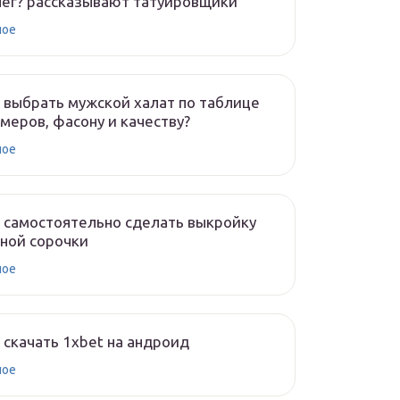
ег? рассказывают татуировщики
ное
 выбрать мужской халат по таблице
меров, фасону и качеству?
ное
 самостоятельно сделать выкройку
ной сорочки
ное
 скачать 1xbet на андроид
ное