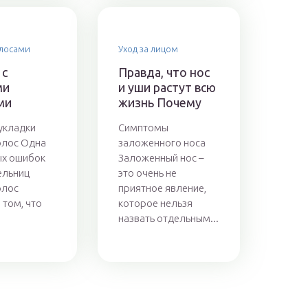
олосами
Уход за лицом
 с
Правда, что нос
ми
и уши растут всю
ми
жизнь Почему
укладки
Симптомы
олос Одна
заложенного носа
ых ошибок
Заложенный нос –
ельниц
это очень не
олос
приятное явление,
 том, что
которое нельзя
назвать отдельным...