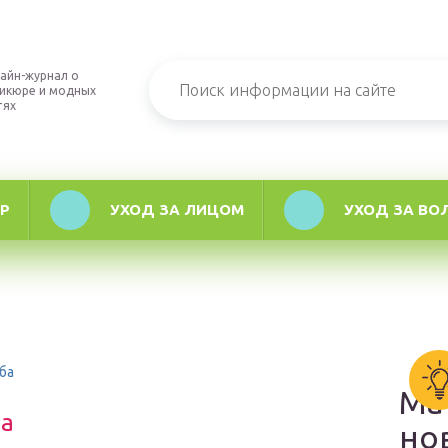
айн-журнал о
икюре и модных
тях
Р
УХОД ЗА ЛИЦОМ
УХОД ЗА ВО
ба
Ма
ба
но