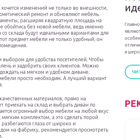
ид
 хочется изменений не только во внешности,
осметический ремонт и обновляют мебель.
таменты, расширяя квадратную площадь на
Главно
не обойтись без новой мебели, ведь именно
являют
 со склада будут идеальными вариантами для
особен
Этот предмет мебели не только удобный, он
отличи
помещения.
и шеро
 выбором для удобства посетителей. Чтобы
влечь и задобрить своих клиентов. Можно
дождать на мягком и удобном диване.
ЧИ
 мебели просто необходим. А лучший вариант
а.
 качественных материалов, прямо на
РЕ
 приехать на склад и выбрать диван по
ается огромный выбор мебели на любой вкус
 мягким комплектом, а это сделать порой
 разбегаются глаза от широко и
одом на фабрику, рекомендуется просмотреть
.