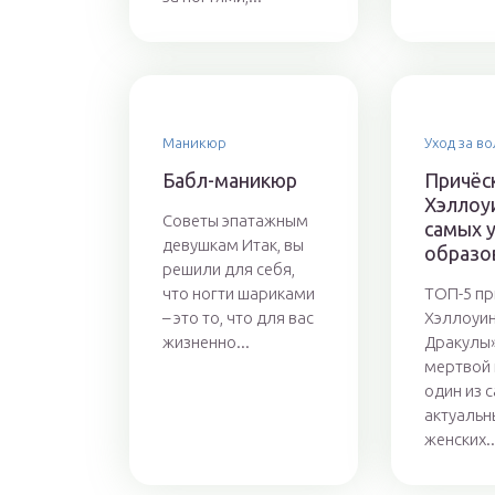
Маникюр
Уход за в
Бабл-маникюр
Причёс
Хэллоу
Советы эпатажным
самых 
девушкам Итак, вы
образо
решили для себя,
что ногти шариками
ТОП-5 пр
– это то, что для вас
Хэллоуин
жизненно...
Дракулы
мертвой 
один из 
актуальн
женских..