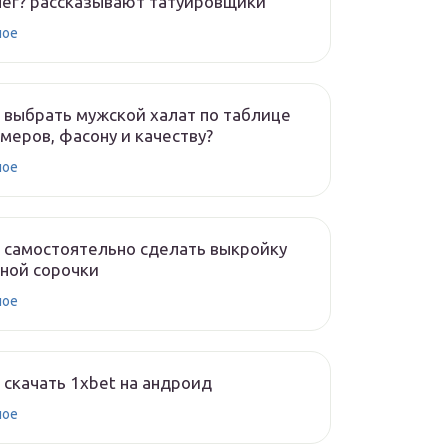
ег? рассказывают татуировщики
ное
 выбрать мужской халат по таблице
меров, фасону и качеству?
ное
 самостоятельно сделать выкройку
ной сорочки
ное
 скачать 1xbet на андроид
ное