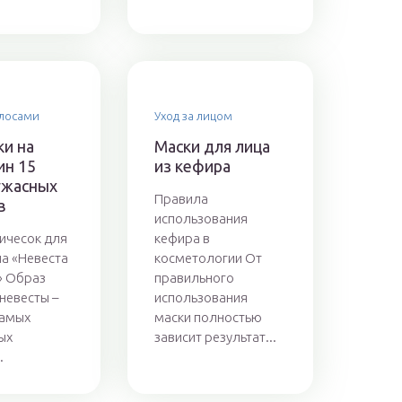
олосами
Уход за лицом
ки на
Маски для лица
ин 15
из кефира
ужасных
Правила
в
использования
ичесок для
кефира в
а «Невеста
косметологии От
» Образ
правильного
невесты –
использования
самых
маски полностью
ых
зависит результат...
.