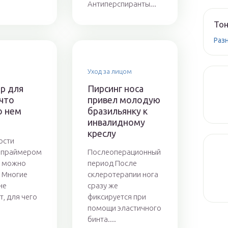
Антиперспиранты...
Тон
Раз
Уход за лицом
р для
Пирсинг носа
 что
привел молодую
о нем
бразильянку к
инвалидному
креслу
ости
с праймером
Послеоперационный
о можно
период После
 Многие
склеротерапии нога
не
сразу же
, для чего
фиксируется при
помощи эластичного
бинта....