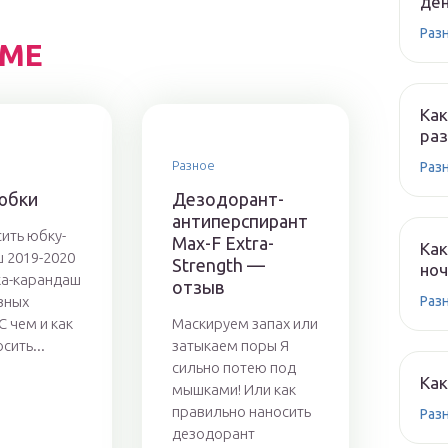
ден
Раз
ЕМЕ
Как
раз
Разное
Раз
юбки
Дезодорант-
антиперспирант
сить юбку-
Max-F Extra-
Как
 2019-2020
Strength —
ноч
ка-карандаш
отзыв
азных
Раз
С чем и как
Маскируем запах или
сить...
затыкаем поры Я
сильно потею под
Как
мышками! Или как
правильно наносить
Раз
дезодорант