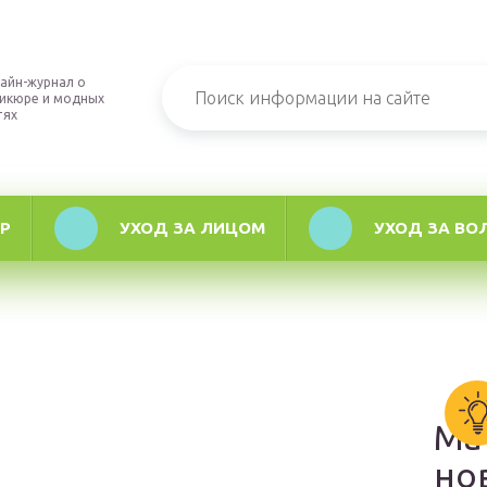
айн-журнал о
икюре и модных
тях
Р
УХОД ЗА ЛИЦОМ
УХОД ЗА ВО
Ма
но