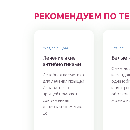
РЕКОМЕНДУЕМ ПО Т
Уход за лицом
Разное
Лечение акне
Белые 
антибиотиками
С чем но
Лечебная косметика
карандаш
для лечения прыщей
одна юб
Избавиться от
и пять р
прыщей поможет
образов 
современная
можно но
лечебная косметика.
Ее...