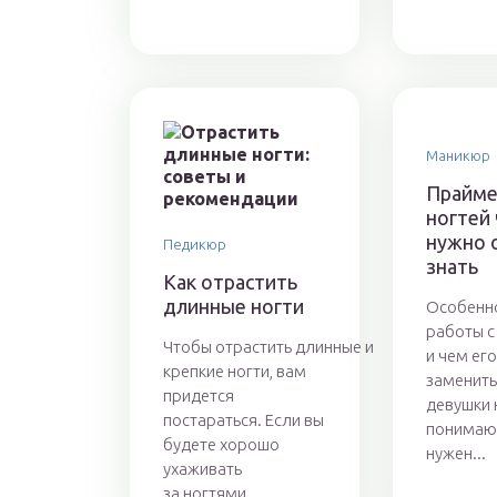
Маникюр
Прайме
ногтей
нужно 
Педикюр
знать
Как отрастить
длинные ногти
Особенн
работы 
Чтобы отрастить длинные и
и чем ег
крепкие ногти, вам
заменить
придется
девушки 
постараться. Если вы
понимают
будете хорошо
нужен...
ухаживать
за ногтями,...