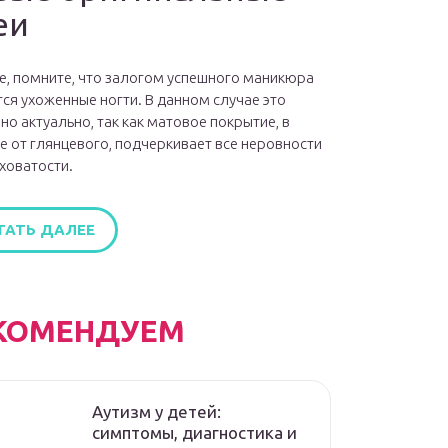
еи
е, помните, что залогом успешного маникюра
ся ухоженные ногти. В данном случае это
но актуально, так как матовое покрытие, в
е от глянцевого, подчеркивает все неровности
ховатости.
ТАТЬ ДАЛЕЕ
КОМЕНДУЕМ
Аутизм у детей:
симптомы, диагностика и