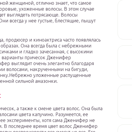
нной женщиной, отлично знает, что самое
ровые, ухоженные волосы. В этом случае
удет выглядеть потрясающе. Волосы
ни всегда у нее густые, блестящие, пышут
а, продюсер и киноактриса часто появлялась
 образах. Она всегда была с небрежными
ичками и гладко зачесанная, с высокими
е варианты причесок Дженифер
фер выглядит очень элегантно благодаря
ми волосами, накрученными на бигуди,
онку.Небрежно уложенные распущенные
венной сильной амазонки.
с
есок, а также к смене цвета волос. Она была
влосами цвета капучино. Разумеется, ее
 ее эксперименты, хотя сама Дженифер не
м. В последнее время цвет волос Дженифер