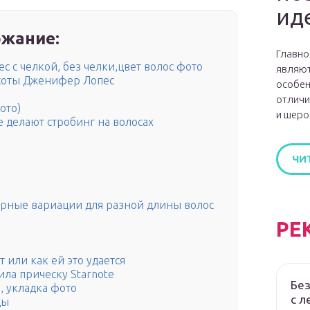
ид
жание:
Главно
с с челкой, без челки,цвет волос фото
являют
соты Дженифер Лопес
особен
отличи
ото)
и шеро
 делают стробинг на волосах
ЧИ
рные вариации для разной длины волос
РЕ
или как ей это удается
ла прическу Starnote
Без
, укладка фото
с л
ды