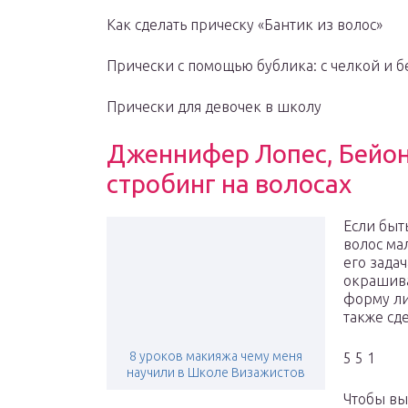
Как сделать прическу «Бантик из волос»
Прически с помощью бублика: с челкой и б
Прически для девочек в школу
Дженнифер Лопес, Бейон
стробинг на волосах
Если быт
волос мал
его зада
окрашива
форму ли
также сд
8 уроков макияжа чему меня
5 5 1
научили в Школе Визажистов
Чтобы вы