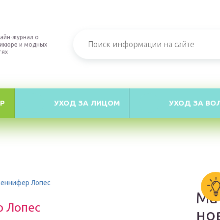
айн-журнал о
икюре и модных
тях
Р
УХОД ЗА ЛИЦОМ
УХОД ЗА ВО
женнифер Лопес
Ма
р Лопес
но