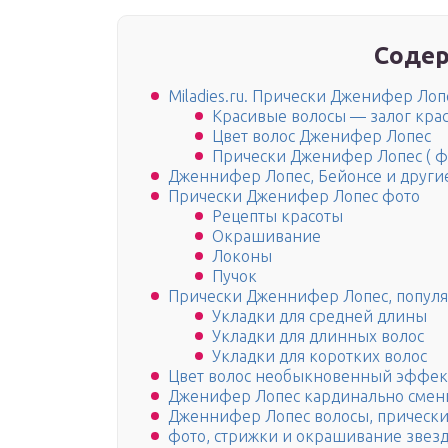
Содер
Miladies.ru. Прически Дженифер Лопе
Красивые волосы — залог кра
Цвет волос Дженифер Лопес
Прически Дженифер Лопес ( ф
Дженнифер Лопес, Бейонсе и другие
Прически Дженифер Лопес фото
Рецепты красоты
Окрашивание
Локоны
Пучок
Прически Дженнифер Лопес, популя
Укладки для средней длины
Укладки для длинных волос
Укладки для коротких волос
Цвет волос необыкновенный эффект 
Дженифер Лопес кардинально смени
Дженнифер Лопес волосы, прически
фото, стрижки и окрашивание звез