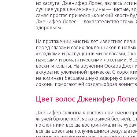
их заслуга. Дженифер Лопес, являясь исти
лучшее украшение женщины — чистые, здо
самая простая прическа «конский хвост» б
Дженифер Лопес — доказательство этому. О
здоровьем.
На протяжении многих лет известная певиц
перед глазами своих поклонников в новых
укладками и распущенными волосами, с кос
начесами и романтическими локонами. Вс
восхитительны. На вручении Оскара Джени
аккуратно уложенной прическе. С коротки
напоминает бесшабашную задорную девч
локоны помогают ей создать образ воинст
Цвет волос Дженифер Лопе
Дженифер склонна к постоянной смене прич
жгучей брюнеткой, ярко рыжей бестией, с 
поклонники всегда воспринимали на «ура»
всегда довольна получившимся результато