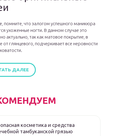
еи
е, помните, что залогом успешного маникюра
ся ухоженные ногти. В данном случае это
но актуально, так как матовое покрытие, в
е от глянцевого, подчеркивает все неровности
ховатости.
ТАТЬ ДАЛЕЕ
КОМЕНДУЕМ
опасная косметика и средства
ечебной тамбуканской грязью