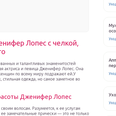
Ухо
Муж
ос
Ухо
женифер Лопес с челкой,
то
Апп
ованных и талантливых знаменитостей
пе
ая актриса и певица Дженифер Лопес. Она
Ухо
 женщин по всему миру подражают ей.У
 стильная одежда, но самое заметное во
Ух
расоты Дженифер Лопес
Ухо
своим волосам. Разумеется, к ее услугам
 ее замечательные прически — это не только