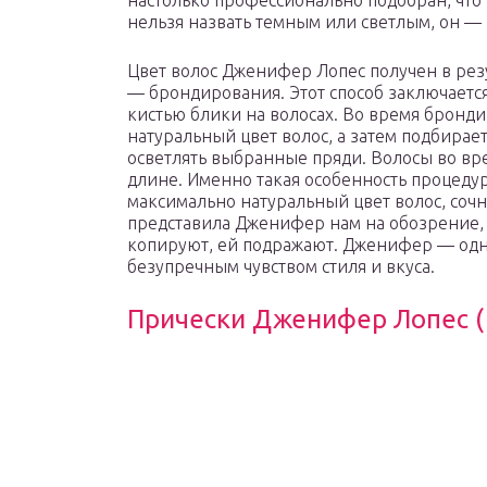
настолько профессионально подобран, что в
нельзя назвать темным или светлым, он —
Цвет волос Дженифер Лопес получен в ре
— брондирования. Этот способ заключается
кистью блики на волосах. Во время бронди
натуральный цвет волос, а затем подбирает
осветлять выбранные пряди. Волосы во в
длине. Именно такая особенность процеду
максимально натуральный цвет волос, соч
представила Дженифер нам на обозрение, 
копируют, ей подражают. Дженифер — одн
безупречным чувством стиля и вкуса.
Прически Дженифер Лопес (