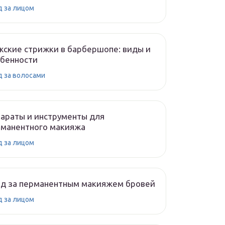
д за лицом
ские стрижки в барбершопе: виды и
обенности
д за волосами
араты и инструменты для
рманентного макияжа
д за лицом
од за перманентным макияжем бровей
д за лицом