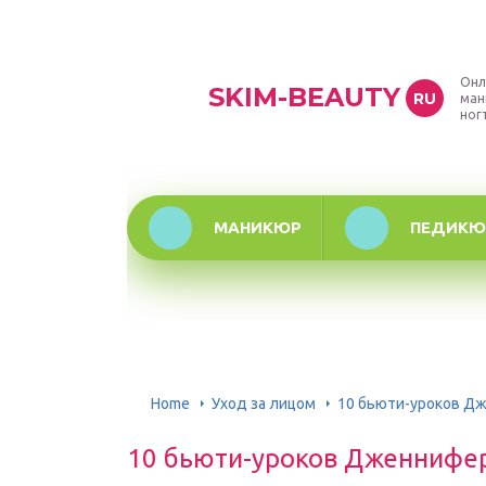
Онл
SKIM-BEAUTY
RU
ман
ног
МАНИКЮР
ПЕДИКЮ
Home
Уход за лицом
10 бьюти-уроков Д
10 бьюти-уроков Дженнифе