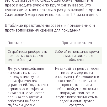
этого действуем по следующей схеме: напрягите
пресс и водите рукой по кругу снизу вверх. Это
нужно сделать по несколько раз для каждой стороны.
Сжигающий жир гель использовать 1-2 раза в день.
В таблице представлены советы к применению и
противопоказания кремов для похудения.
Показания
Противопоказания
Старайтесь приобретать
Избегайте попадание крема
полностью всю серию
на глаза и слизистые
одного бренда.
оболочки.
Для усиления действия
Не втирайте препарат, если
наносите гель под
имеете аллергию на
пищевую пленку во
определенный компонент в
время физических
составе. Проверить это
упражнений. Тогда за счет
просто: нанести на
парникового эффекта
небольшой участок кожи и
питательные вещества
подождать полчаса. В
проникают в клетки и
случае покраснения смыть
действуют на более
водой и купить другое
глубоком уровне.
средство.