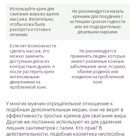
Используйте крем для
Не рекомендуется мазать
сжигания жира во время
кремами для похудения с
массажа. Желательно,
истекшим сроком годности
чтобы кожа была
или же подозрительно
разогрета и готова к
дешевыми марками.
лечению.
Если нет возможности
сделать массаж, его
Не рекомендуется
можно заменить
применять людям, которые
доступным для всех
имеют различные кожные
контрастным душем. А
заболевания: акне, псориаз,
после растереть крем
обилие родинок или
интенсивными
кондилом на проблемной
движениями на
зоне.
проблемной зоне.
У многих мужчин отрицательное отношение к
подобным дополнительным мерам, они не верят в
эффективность простых кремов для сжигания жира.
Другие же постоянно используют их для удаления
лишних сантиметров с талии. Кто прав? В
действительности, подобная косметика неспособна