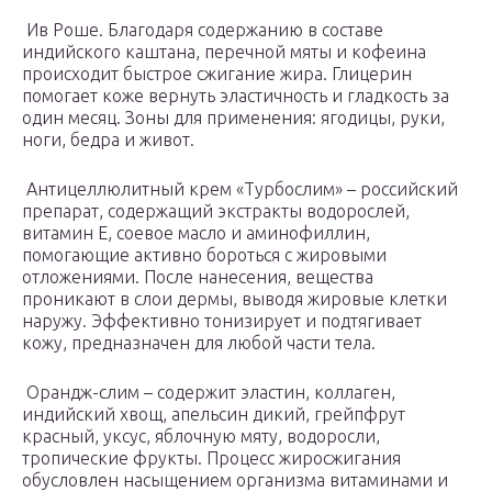
Ив Роше. Благодаря содержанию в составе
индийского каштана, перечной мяты и кофеина
происходит быстрое сжигание жира. Глицерин
помогает коже вернуть эластичность и гладкость за
один месяц. Зоны для применения: ягодицы, руки,
ноги, бедра и живот.
Антицеллюлитный крем «Турбослим» – российский
препарат, содержащий экстракты водорослей,
витамин Е, соевое масло и аминофиллин,
помогающие активно бороться с жировыми
отложениями. После нанесения, вещества
проникают в слои дермы, выводя жировые клетки
наружу. Эффективно тонизирует и подтягивает
кожу, предназначен для любой части тела.
Орандж-слим – содержит эластин, коллаген,
индийский хвощ, апельсин дикий, грейпфрут
красный, уксус, яблочную мяту, водоросли,
тропические фрукты. Процесс жиросжигания
обусловлен насыщением организма витаминами и