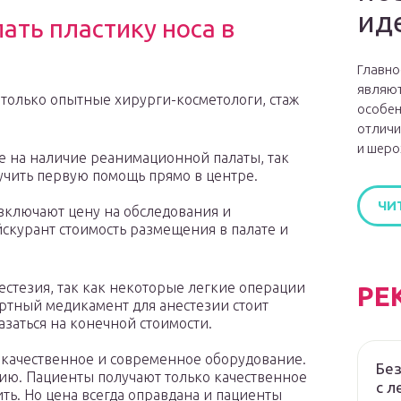
ид
ать пластику носа в
Главно
являют
только опытные хирурги-косметологи, стаж
особен
отличи
и шеро
е на наличие реанимационной палаты, так
учить первую помощь прямо в центре.
ЧИ
включают цену на обследования и
скурант стоимость размещения в палате и
естезия, так как некоторые легкие операции
РЕ
ртный медикамент для анестезии стоит
азаться на конечной стоимости.
 качественное и современное оборудование.
Без
ю. Пациенты получают только качественное
с л
ить. Но цена всегда оправдана и пациенты