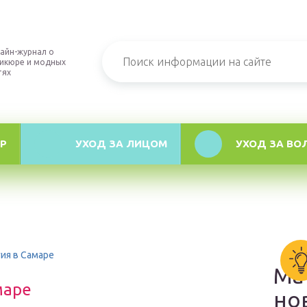
айн-журнал о
икюре и модных
тях
Р
УХОД ЗА ЛИЦОМ
УХОД ЗА ВО
ия в Самаре
Ма
маре
но