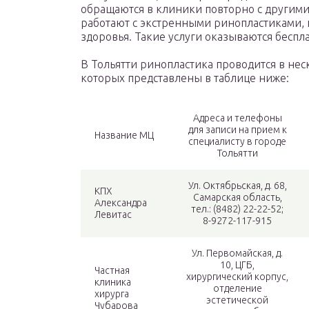
обращаются в клиники повторно с другим
работают с экстренными ринопластиками, 
здоровья. Такие услуги оказываются беспл
В Тольятти ринопластика проводится в не
которых представлены в таблице ниже:
Адреса и телефоны
для записи на прием к
Название МЦ
специалисту в городе
Тольятти
Ул. Октябрьская, д. 68,
КПХ
Самарская область,
Александра
тел.: (8482) 22-22-52;
Левитас
8-9272-117-915
Ул. Первомайская, д.
10, ЦГБ,
Частная
хирургический корпус,
клиника
отделение
хирурга
эстетической
Чубарова