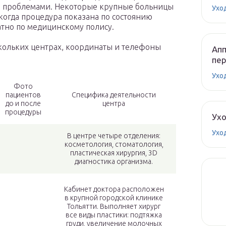
и проблемами. Некоторые крупные больницы
Ухо
когда процедура показана по состоянию
атно по медицинскому полису.
скольких центрах, координаты и телефоны
Апп
пе
Ухо
Фото
пациентов
Специфика деятельности
до и после
центра
процедуры
Ух
Ухо
В центре четыре отделения:
косметология, стоматология,
пластическая хирургия, 3D
диагностика организма.
Кабинет доктора расположен
в крупной городской клинике
Тольятти. Выполняет хирург
все виды пластики: подтяжка
груди, увеличение молочных