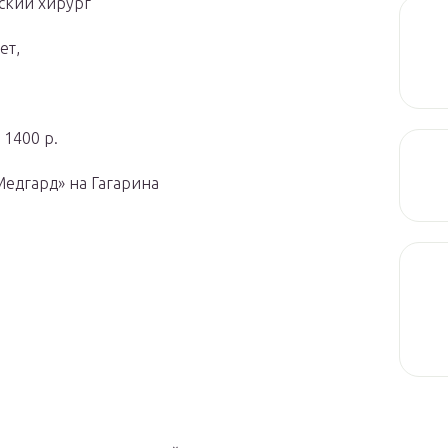
ский хирург
ет,
 1400 р.
Медгард» на Гагарина