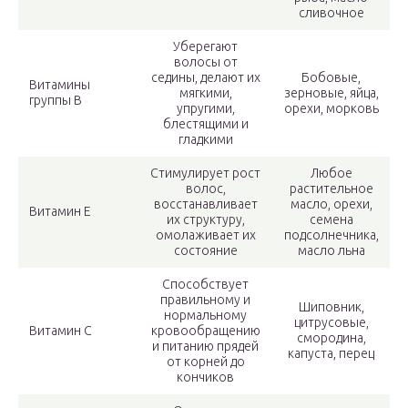
сливочное
Уберегают
волосы от
седины, делают их
Бобовые,
Витамины
мягкими,
зерновые, яйца,
группы В
упругими,
орехи, морковь
блестящими и
гладкими
Стимулирует рост
Любое
волос,
растительное
восстанавливает
масло, орехи,
Витамин Е
их структуру,
семена
омолаживает их
подсолнечника,
состояние
масло льна
Способствует
правильному и
Шиповник,
нормальному
цитрусовые,
Витамин С
кровообращению
смородина,
и питанию прядей
капуста, перец
от корней до
кончиков