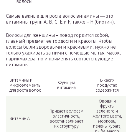
волосы.
Самые важные для роста волос витамины — это
витамины групп А, В, С, Е и F, также – Н (биотин).
Волосы для женщины – повод гордится собой,
главный предмет ее гордости и красоты. Чтобы
волосы были здоровыми и красивыми, нужно не
только ухаживать за ними с помощью мытья, масок,
парикмахера, но и применять соответствующие
витамины.
Витамины и
В каких
Функции
микроэлементы
продуктах
витамина
для роста волос
содержится
Овощи и
фрукты
Придает волосам
зеленого и
эластичность,
желтого цвета,
Витамин А
восстанавливает
морковь,
их структуру
печень, курага,
рыба, масло