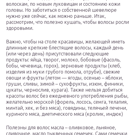
волоскам, по новым луковицам и состоянию кожи
головы. Но заботиться о собственной шевелюре
нужно уже сейчас, как можно раньше. Итак,
рассмотрим, что полезно кушать, чтобы волосы росли
здоровыми.
Важно, чтобы на столе красавицы, желающей иметь
длинные крепкие блестящие волосы, каждый день
(или через день) присутствовали следующие
продукты: яйца, творог, молоко, бобовые (фасоль,
бобы, чечевица, горох), зерновые продукты (хлеб,
изделия из муки грубого помола, отруби), свежие
овощи и фрукты (летом — ягоды, осенью – яблоки,
груши, сливы, зимой – сухофрукты, изюм, финики,
цукаты, чернослив, курага). Также нельзя добиться
красоты волос без ежедневного употребления рыбы,
желательно морской (форель, лосось, семга, телапия,
минтай, хек, и без мяса), говядины, телячьей печени,
куриного мяса, диетического мяса (кролик, индюк)
Полезны для волос масла – оливковое, льняное,
сливочное, масло тыквенных семечек. Сами семечки