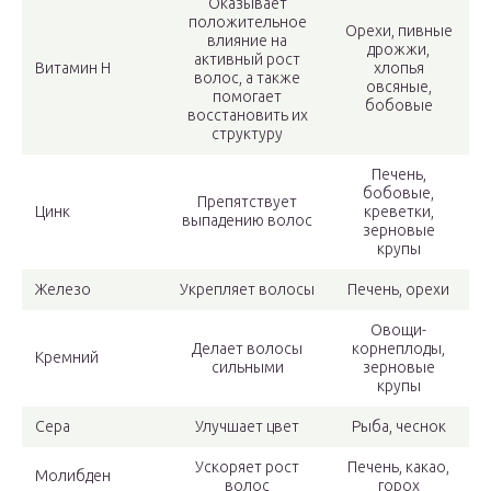
Оказывает
положительное
Орехи, пивные
влияние на
дрожжи,
активный рост
Витамин Н
хлопья
волос, а также
овсяные,
помогает
бобовые
восстановить их
структуру
Печень,
бобовые,
Препятствует
Цинк
креветки,
выпадению волос
зерновые
крупы
Железо
Укрепляет волосы
Печень, орехи
Овощи-
Делает волосы
корнеплоды,
Кремний
сильными
зерновые
крупы
Сера
Улучшает цвет
Рыба, чеснок
Ускоряет рост
Печень, какао,
Молибден
волос
горох