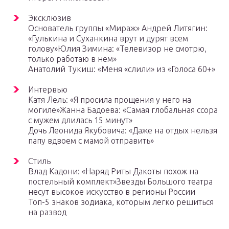
Эксклюзив
Основатель группы «Мираж» Андрей Литягин:
«Гулькина и Суханкина врут и дурят всем
голову»Юлия Зимина: «Телевизор не смотрю,
только работаю в нем»
Анатолий Тукиш: «Меня «слили» из «Голоса 60+»
Интервью
Катя Лель: «Я просила прощения у него на
могиле»Жанна Бадоева: «Самая глобальная ссора
с мужем длилась 15 минут»
Дочь Леонида Якубовича: «Даже на отдых нельзя
папу вдвоем с мамой отправить»
Стиль
Влад Кадони: «Наряд Риты Дакоты похож на
постельный комплект»Звезды Большого театра
несут высокое искусство в регионы России
Топ-5 знаков зодиака, которым легко решиться
на развод