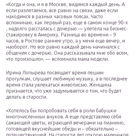
«Когда и она, и я в Москве, видимся каждый день. А
если разлетаемся, все равно на связи, даже если
находимся в разных часовых поясах. Часто
вспоминаю, как первый раз, еще в самом конце 90-х
, надолго рассталась с дочерью — улетела на бизнес-
стажировку в Америку. Разница во времени – 9
часов, в Ростове раннее утро, а у меня еще вечер, и
наоборот. Но все равно каждый день начинался с
общения с дочерью. Она рассказывала мне обо всем,
что произошло», — вспомнила мама модели.
Ирина Лопырева посвящает время пешим
прогулкам, слушает любимую музыку, а в последнее
время стала увлекаться живописью. Женщина
признается, что уже задумывается о том, что будет
делать в старости.
«Хотелось бы попробовать себя в роли бабушки
многочисленных внуков. А еще представляю себя
сажающей цветы, играющей вечерами на пианино,
готовящей вкуснейшие обеды и – обязательно –
путешествующей. На старости лет открою маленькое