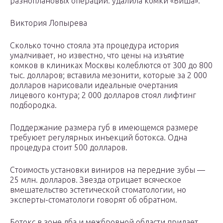
разноплановых операций: удалила комки «Биша».
Виктория Лопырева
Сколько точно стояла эта процедура история
умалчивает, но известно, что цены на изъятие
комков в клиниках Москвы колеблются от 300 до 800
тыс. долларов; вставила мезонити, которые за 2 000
долларов нарисовали идеальные очертания
лицевого контура; 2 000 долларов стоял лифтинг
подбородка.
Поддержание размера губ в имеющемся размере
требуюет регулярных инъекций ботокса. Одна
процедура стоит 500 долларов.
Стоимость установки виниров на передние зубы —
25 млн. долларов. Звезда отрицает всяческое
вмешательство эстетической стоматологии, но
эксперты-стоматологи говорят об обратном.
Ботокс в зоне лба и межбровной области придает