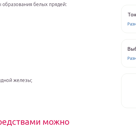
 образования белых прядей:
Тон
Раз
Вы
Раз
идной железы;
редствами можно