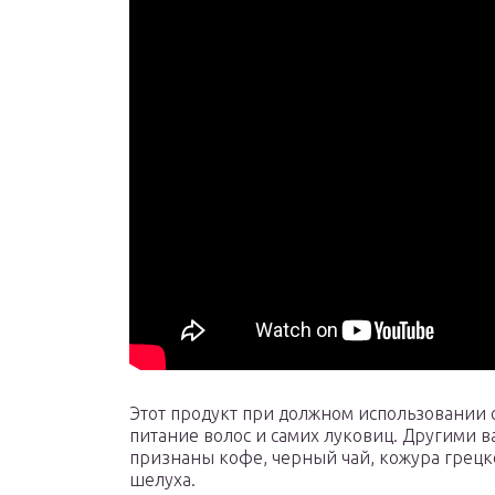
Этот продукт при должном использовании 
питание волос и самих луковиц. Другими 
признаны кофе, черный чай, кожура грецко
шелуха.