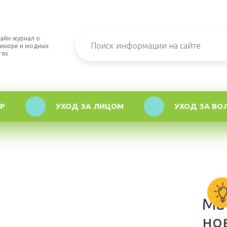
айн-журнал о
икюре и модных
тях
Р
УХОД ЗА ЛИЦОМ
УХОД ЗА ВО
Ма
но