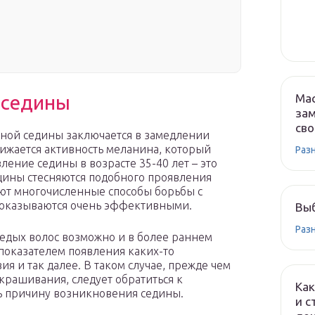
Мас
 седины
зам
сво
нной седины заключается в замедлении
снижается активность меланина, который
Раз
вление седины в возрасте 35-40 лет – это
нщины стесняются подобного проявления
уют многочисленные способы борьбы с
, оказываются очень эффективными.
Вы
Раз
седых волос возможно и в более раннем
я показателем появления каких-то
я и так далее. В таком случае, прежде чем
крашивания, следует обратиться к
Как
ь причину возникновения седины.
и с