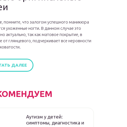
еи
е, помните, что залогом успешного маникюра
ся ухоженные ногти. В данном случае это
но актуально, так как матовое покрытие, в
е от глянцевого, подчеркивает все неровности
ховатости.
ТАТЬ ДАЛЕЕ
КОМЕНДУЕМ
Аутизм у детей:
симптомы, диагностика и