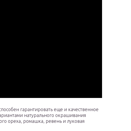
способен гарантировать еще и качественное
вариантами натурального окрашивания
го ореха, ромашка, ревень и луковая