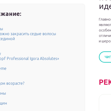
ид
жание:
Главно
являют
ны
особен
ожно закрасить седые волосы
отличи
 сединой
и шеро
y
ЧИ
opf Professional Igora Absolutes»
reme
РЕ
ом возрасте?
ины
нщин