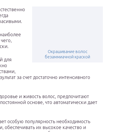
естественно
егда
красивыми.
 наиболее
чего,
ски.
Окрашивание волос
безаммиачной краской
й для
жно
ствами,
льтат за счет достаточно интенсивного
оровье и живость волос, предпочитают
постоянной основе, что автоматически дает
ает особую популярность необходимость
, обеспечивать их высокое качество и