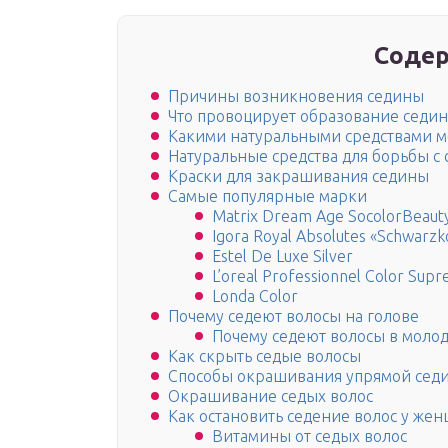
Содер
Причины возникновения седины
Что провоцирует образование седи
Какими натуральными средствами м
Натуральные средства для борьбы с
Краски для закрашивания седины
Самые популярные марки
Matrix Dream Age SocolorBeaut
Igora Royal Absolutes «Schwarzk
Estel De Luxe Silver
L’oreal Professionnel Color Sup
Londa Color
Почему седеют волосы на голове
Почему седеют волосы в молод
Как скрыть седые волосы
Способы окрашивания упрямой сед
Окрашивание седых волос
Как остановить седение волос у же
Витамины от седых волос