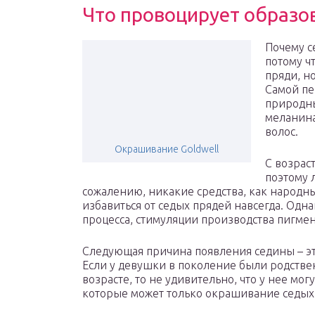
Что провоцирует образо
Почему с
потому ч
пряди, н
Самой пе
природны
меланина
волос.
Окрашивание Goldwell
С возрас
поэтому 
сожалению, никакие средства, как народны
избавиться от седых прядей навсегда. Одн
процесса, стимуляции производства пигмен
Следующая причина появления седины – эт
Если у девушки в поколение были родстве
возрасте, то не удивительно, что у нее мо
которые может только окрашивание седых 