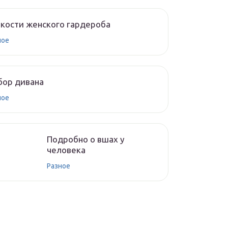
кости женского гардероба
ное
бор дивана
ное
Подробно о вшах у
человека
Разное