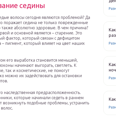
ден
вание седины
Раз
едые волосы сегодня являются проблемой? Да
то поражает седина не только поврежденные
о также абсолютно здоровые. В чем причина?
Как
рвой и основной является – старение. Это
раз
й фактор, который связан с дефицитом
 – пигмент, который влияет на цвет наших
Раз
том его выработка становится меньшей,
Как
локоны начинают выгорать, светлеть. К
ноч
е, так и косметические, не помогут
ако можно их задействовать для остановки
Раз
тов.
о наследственная предрасположенность.
нники, которые начинали седеть в раннем
Как
гут возникнуть подобные проблемы, устранить
Раз
волос.