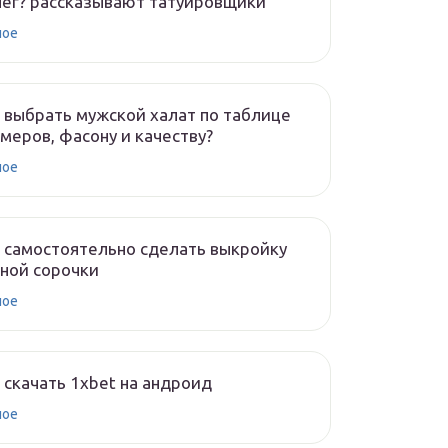
ег? рассказывают татуировщики
ное
 выбрать мужской халат по таблице
меров, фасону и качеству?
ное
 самостоятельно сделать выкройку
ной сорочки
ное
 скачать 1xbet на андроид
ное