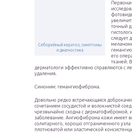
Первонач
исследов
фотовиде
увеличит
точный д
гистолог
следует 
меланомы
Себорейный кератоз, симптомы
гемангио
и диагностика
его опер
тканей. 
дерматологи эффективно справляются с л
удаления.
Синоним: гемангиофиброма.
Довольно редко встречающаяся доброкачес
сочетанием сосудистой и волокнистой сое
чрезвычайно сходна с дерматофибромой, и
заболевание. Ангиофиброма кожи имеет вид
солитарного, хорошо отграниченного узла 
плотноватой или эластической консистенц