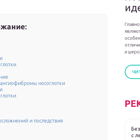
ид
Главно
жание:
являют
особен
отличи
и шеро
и
глотки
ЧИ
ние
а ангиофибромы носоглотки
и
глотки
РЕ
 осложнений и последствия
Без
с л