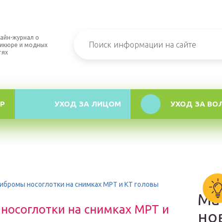
айн-журнал о
икюре и модных
тях
Р
УХОД ЗА ЛИЦОМ
УХОД ЗА ВО
ибромы носоглотки на снимках МРТ и КТ головы
Ма
носоглотки на снимках МРТ и
но