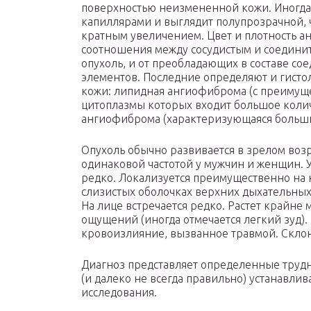
поверхностью неизмененной кожи. Иногда 
капиллярами и выглядит полупрозрачной, 
кратным увеличением. Цвет и плотность а
соотношения между сосудистым и соедин
опухоль, и от преобладающих в составе с
элементов. Последние определяют и гист
кожи: липидная ангиофиброма (с преимуще
цитоплазмы которых входит большое колич
ангиофиброма (характеризующаяся больши
Опухоль обычно развивается в зрелом возра
одинаковой частотой у мужчин и женщин. У
редко. Локализуется преимущественно на к
слизистых оболочках верхних дыхательных 
На лице встречается редко. Растет крайне
ощущений (иногда отмечается легкий зуд)
кровоизлияние, вызванное травмой. Склон
Диагноз представляет определенные трудн
(и далеко не всегда правильно) устанавлив
исследования.