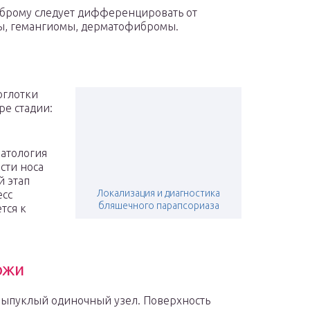
брому следует дифференцировать от
мы, гемангиомы, дерматофибромы.
оглотки
ре стадии:
патология
ости носа
й этап
Локализация и диагностика
есс
бляшечного парапсориаза
тся к
ожи
выпуклый одиночный узел. Поверхность