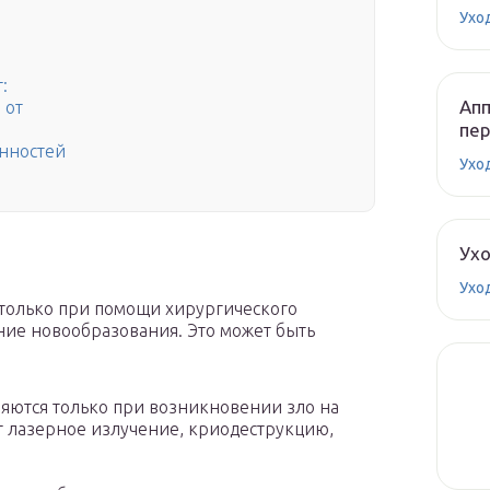
Ухо
:
Апп
 от
пе
нностей
Ухо
Ух
Ухо
 только при помощи хирургического
ие новообразования. Это может быть
ются только при возникновении зло на
т лазерное излучение, криодеструкцию,