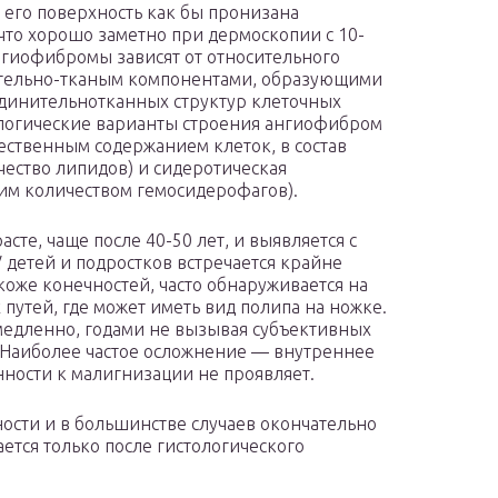
его поверхность как бы пронизана
что хорошо заметно при дермоскопии с 10-
нгиофибромы зависят от относительного
ительно-тканым компонентами, образующими
оединительнотканных структур клеточных
ологические варианты строения ангиофибром
ственным содержанием клеток, в состав
ество липидов) и сидеротическая
м количеством гемосидерофагов).
сте, чаще после 40-50 лет, и выявляется с
 детей и подростков встречается крайне
оже конечностей, часто обнаруживается на
путей, где может иметь вид полипа на ножке.
 медленно, годами не вызывая субъективных
. Наиболее частое осложнение — внутреннее
ности к малигнизации не проявляет.
ости и в большинстве случаев окончательно
ается только после гистологического