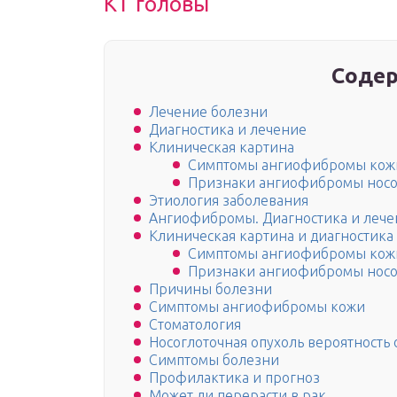
КТ головы
Содер
Лечение болезни
Диагностика и лечение
Клиническая картина
Симптомы ангиофибромы кож
Признаки ангиофибромы носо
Этиология заболевания
Ангиофибромы. Диагностика и лече
Клиническая картина и диагностик
Симптомы ангиофибромы кож
Признаки ангиофибромы носо
Причины болезни
Симптомы ангиофибромы кожи
Стоматология
Носоглоточная опухоль вероятность
Симптомы болезни
Профилактика и прогноз
Может ли перерасти в рак