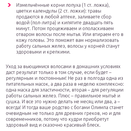
Измельчённые корни лопуха (1 ст. ложка),
цветки календулы (2 ст. ложки): травы
продаются в любой аптеке, заливаете сбор
водой (пол-литра) и кипятите двадцать пять
минут. Потом процеживаем и ополаскиваем
отваром волосы после мытья. Или втираем его в
кожу головы. Это поможет вам нормализовать
работу сальных желез, волосы у корней станут
здоровыми и крепкими.
Уход за вьющимися волосами в домашних условиях
даст результат только в том случае, если будет –
регулярным и постоянным! Не раз в полгода одна из
питательных масок, а два раза в неделю комплексно:
одна маска для эластичности, вторая – для регуляции
работы сальных желез. Плюс – правильное мытьё и
сушка. И все это нужно делать не месяц или два, а –
всегда! И тогда ваше родство с богами Олимпа станет
очевидным не только для древних греков, но и для
современников, потому что кудри приобретут
здоровый вид и сказочно красивый блеск.