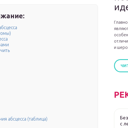
ид
жание:
Главно
абсцесса
являют
томы)
особен
есса
отличи
вами
и шеро
ечить
ЧИ
РЕ
Без
ия абсцесса (таблица)
с л