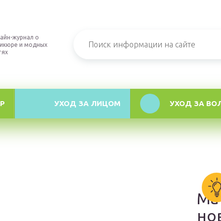
айн-журнал о
икюре и модных
тях
Р
УХОД ЗА ЛИЦОМ
УХОД ЗА ВО
Ма
но