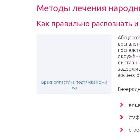
Методы лечения народн
Как правильно распознать и
Абсцессо
воспален
последст
окружённ
выстланн
задержив
абсцесс 
Брахиопластика подтяжка кожи
рук
Гноеродн
кише
стаф
стре