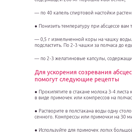
— по 40 капель спиртовой настойки растен
● Понизить температуру при абсцессе вам 
— 0,5 г измельченной коры на чашку воды. 
подсластить. По 2-3 чашки за полчаса до ед
— по 2-3 желатиновые капсулы, содержащие 
Для ускорения созревания абсцес
помогут следующие рецепты
● Прокипятите в стакане молока 3-4 лист
в виде примочек или компрессов на полчас
● Растворите в полстакана воды одну сто
сенного. Компрессы или примочки на 30 ми
● Используйте для примочек лопух больш