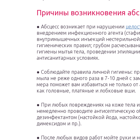
Причины возникновения абс
● Абсцесс возникает при нарушении
целос
внедрением инфекционного агента (стафил
внутримышечных инъекций нестерильной 
гигиенических правил; грубом расчесыван
гигиены мытья тела, проведении эпиляции
антисанитарных условиях.
● Соблюдайте правила личной гигиены: п
мыла не реже одного раза в 7-10 дней с за
мера поможет вам избавиться не только от 
как головные, платяные и лобковые вши.
● При любых повреждениях на коже тела и
немедленно проводите антисептическую о
дезинфектантом (настойкой йода, настой
димексидом и пр.).
● После любых видов работ мойте руки и н