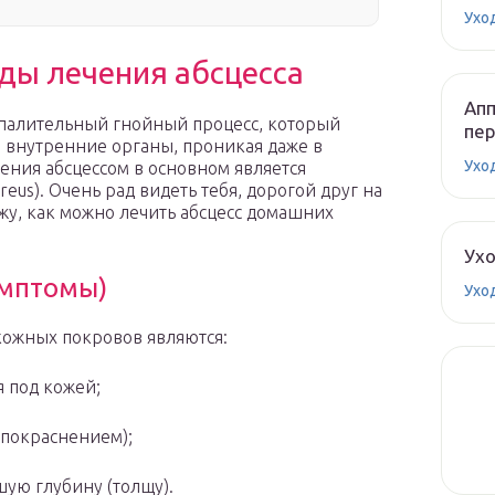
Ухо
ды лечения абсцесса
Апп
воспалительный гнойный процесс, который
пе
и внутренние органы, проникая даже в
Ухо
ения абсцессом в основном является
eus). Очень рад видеть тебя, дорогой друг на
кажу, как можно лечить абсцесс домашних
Ух
имптомы)
Ухо
кожных покровов являются:
 под кожей;
(покраснением);
ую глубину (толщу).