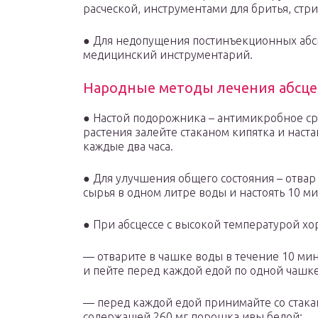
расческой, инструментами для бритья, ст
● Для недопущения постинъекционных абс
медицинский инструментарий.
Народные методы лечения абсце
● Настой подорожника – антимикробное сре
растения залейте стаканом кипятка и наста
каждые два часа.
● Для улучшения общего состояния – отвар
сырья в одном литре воды и настоять 10 ми
● При абсцессе с высокой температурой х
— отварите в чашке воды в течение 10 ми
и пейте перед каждой едой по одной чашке
— перед каждой едой принимайте со стака
содержащей 260 мг порошка ивы белой;