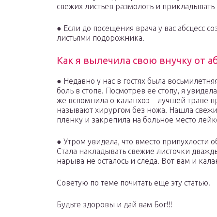
свежих листьев размолоть и прикладывать н
● Если до посещения врача у вас абсцесс с
листьями подорожника.
Как я вылечила свою внучку от а
● Недавно у нас в гостях была восьмилетня
боль в стопе. Посмотрев ее стопу, я увидел
же вспомнила о каланхоэ – лучшей траве п
называют хирургом без ножа. Нашла свежи
пленку и закрепила на больное место лей
● Утром увидела, что вместо припухлости о
Стала накладывать свежие листочки дважды 
нарыва не осталось и следа. Вот вам и кал
Советую по теме почитать еще эту статью.
Будьте здоровы и дай вам Бог!!!