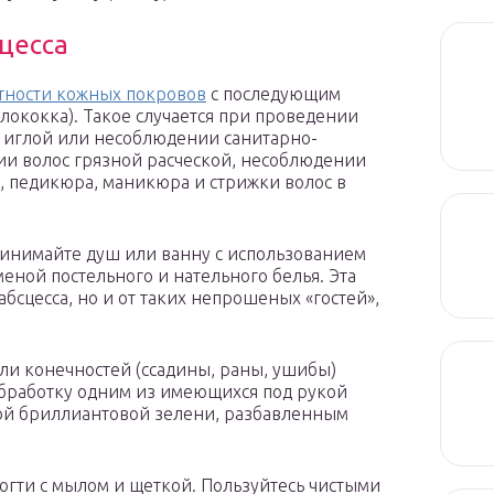
цесса
тности кожных покровов
с последующим
ококка). Такое случается при проведении
иглой или несоблюдении санитарно-
ии волос грязной расческой, несоблюдении
, педикюра, маникюра и стрижки волос в
ринимайте душ или ванну с использованием
меной постельного и нательного белья. Эта
абсцесса, но и от таких непрошеных «гостей»,
ли конечностей (ссадины, раны, ушибы)
бработку одним из имеющихся под рукой
кой бриллиантовой зелени, разбавленным
огти с мылом и щеткой. Пользуйтесь чистыми